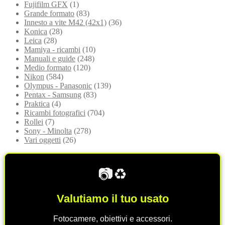
Fujifilm GFX
(1)
Grande formato
(83)
Innesto a vite M42 (42x1)
(36)
Konica
(28)
Leica
(28)
Mamiya - ricambi
(10)
Manuali e guide
(248)
Medio formato
(120)
Nikon
(584)
Olympus - Panasonic
(139)
Pentax - Samsung
(83)
Praktica
(4)
Ricambi fotografici
(704)
Rollei
(7)
Sony - Minolta
(278)
Vari oggetti
(26)
📷♻️
Valutiamo il tuo usato
Fotocamere, obiettivi e accessori.