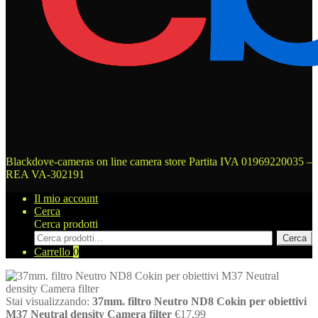
Blackdove-cameras on line camera store
Partita IVA 01969220035 –
REA VA-302191
Il mio account
Cerca
Cerca prodotti
Cerca
Carrello
0
Stai visualizzando:
37mm. filtro Neutro ND8 Cokin per obiettivi
M37 Neutral density Camera filter
€
17,99