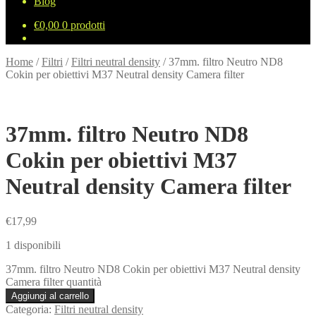
Blog
€
0,00
0 prodotti
Home
/
Filtri
/
Filtri neutral density
/
37mm. filtro Neutro ND8
Cokin per obiettivi M37 Neutral density Camera filter
37mm. filtro Neutro ND8
Cokin per obiettivi M37
Neutral density Camera filter
€
17,99
1 disponibili
37mm. filtro Neutro ND8 Cokin per obiettivi M37 Neutral density
Camera filter quantità
Aggiungi al carrello
Categoria:
Filtri neutral density