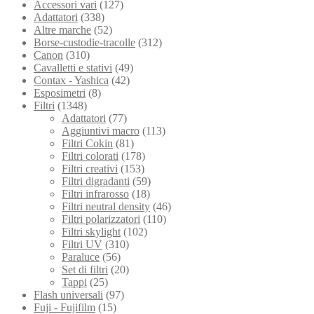
Accessori vari
(127)
Adattatori
(338)
Altre marche
(52)
Borse-custodie-tracolle
(312)
Canon
(310)
Cavalletti e stativi
(49)
Contax - Yashica
(42)
Esposimetri
(8)
Filtri
(1348)
Adattatori
(77)
Aggiuntivi macro
(113)
Filtri Cokin
(81)
Filtri colorati
(178)
Filtri creativi
(153)
Filtri digradanti
(59)
Filtri infrarosso
(18)
Filtri neutral density
(46)
Filtri polarizzatori
(110)
Filtri skylight
(102)
Filtri UV
(310)
Paraluce
(56)
Set di filtri
(20)
Tappi
(25)
Flash universali
(97)
Fuji - Fujifilm
(15)