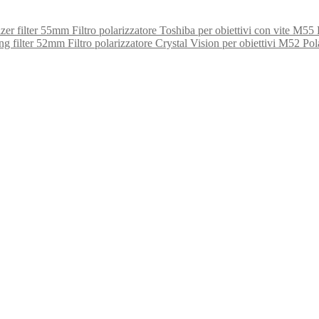
55mm Filtro polarizzatore Toshiba per obiettivi con vite M55 Po
52mm Filtro polarizzatore Crystal Vision per obiettivi M52 Polar