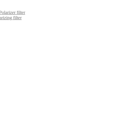
larizer filter
izing filter