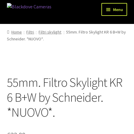
Vai
Vai
Menu
alla
al
navigazione
contenuto
Chi siamo
Home
Filtri
Filtri skylight
55mm. Filtro Skylight KR 6 B+W by
Espandi
Schneider. *NUOVO*.
Shop
il
menu
Spedizioni
child
Metodi di pagamento
55mm. Filtro Skylight KR
Recesso
6 B+W by Schneider.
Privacy Policy
*NUOVO*.
Blog