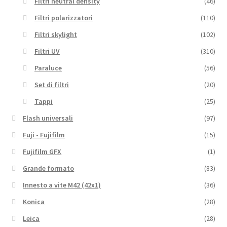
Filtri neutral density
(46)
Filtri polarizzatori
(110)
Filtri skylight
(102)
Filtri UV
(310)
Paraluce
(56)
Set di filtri
(20)
Tappi
(25)
Flash universali
(97)
Fuji - Fujifilm
(15)
Fujifilm GFX
(1)
Grande formato
(83)
Innesto a vite M42 (42x1)
(36)
Konica
(28)
Leica
(28)