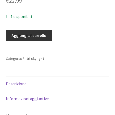
€
22,99
1 disponibili
55mm.
Aggiungi al carrello
Filtro
Skylight
KR
6
Categoria:
Filtri skylight
B+W
by
Schneider.
Descrizione
*NUOVO*.
quantità
Informazioni aggiuntive