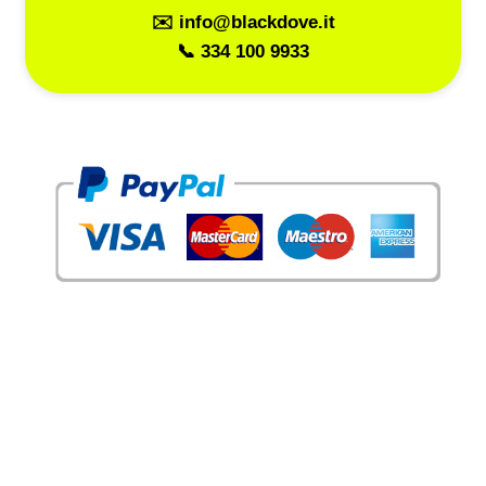
✉️ info@blackdove.it
📞 334 100 9933