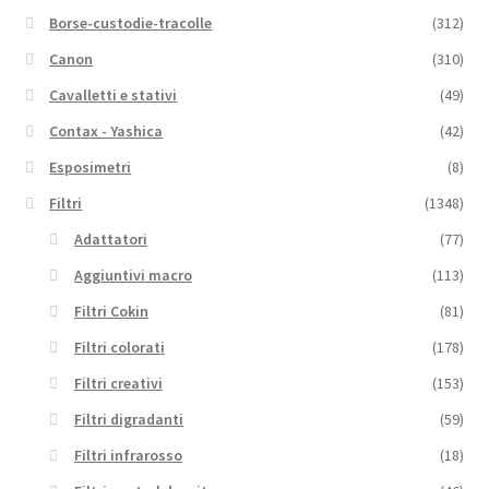
Borse-custodie-tracolle
(312)
Canon
(310)
Cavalletti e stativi
(49)
Contax - Yashica
(42)
Esposimetri
(8)
Filtri
(1348)
Adattatori
(77)
Aggiuntivi macro
(113)
Filtri Cokin
(81)
Filtri colorati
(178)
Filtri creativi
(153)
Filtri digradanti
(59)
Filtri infrarosso
(18)