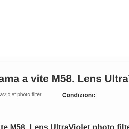
a a vite M58. Lens UltraVi
Condizioni:
e M58. Lens UltraViolet photo filt