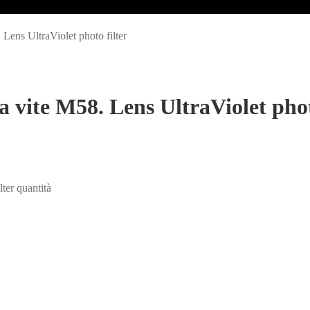
ns UltraViolet photo filter
ite M58. Lens UltraViolet photo
er quantità