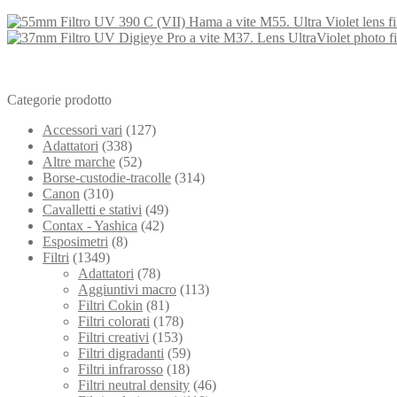
Categorie prodotto
Accessori vari
(127)
Adattatori
(338)
Altre marche
(52)
Borse-custodie-tracolle
(314)
Canon
(310)
Cavalletti e stativi
(49)
Contax - Yashica
(42)
Esposimetri
(8)
Filtri
(1349)
Adattatori
(78)
Aggiuntivi macro
(113)
Filtri Cokin
(81)
Filtri colorati
(178)
Filtri creativi
(153)
Filtri digradanti
(59)
Filtri infrarosso
(18)
Filtri neutral density
(46)