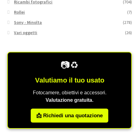
Ricambi fotografici
(704)
Rollei
(7)
Sony - Minolta
(278)
Vari oggetti
(26)
📷♻️
Valutiamo il tuo usato
Fotocamere, obiettivi e accessori.
Valutazione gratuita.
📩 Richiedi una quotazione