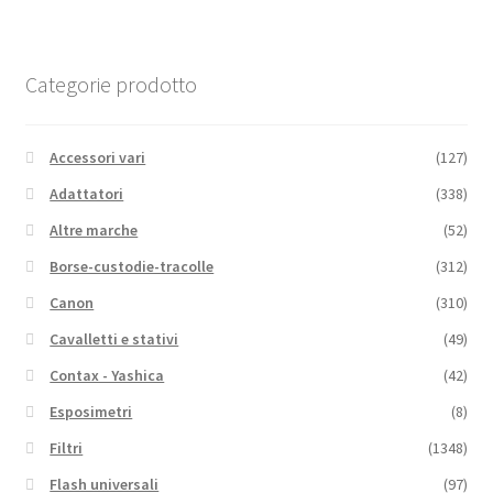
Categorie prodotto
Accessori vari
(127)
Adattatori
(338)
Altre marche
(52)
Borse-custodie-tracolle
(312)
Canon
(310)
Cavalletti e stativi
(49)
Contax - Yashica
(42)
Esposimetri
(8)
Filtri
(1348)
Flash universali
(97)