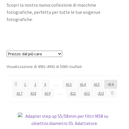
Scopri la nostra nuova collezione di macchine
fotografiche, perfetta per tutte le tue esigenze
fotografiche.
Prezzo:
Visualizzazione di 4981-4992 di 5065 risultati
dal
più
1
2
3
…
413
414
415
416
caro
417
418
419
…
421
422
423