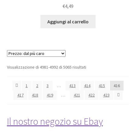
€
4,49
Aggiungi al carrello
Prezzo:
Visualizzazione di 4981-4992 di 5065 risultati
dal
più
1
2
3
…
413
414
415
416
caro
417
418
419
…
421
422
423
Il nostro
negozio su Ebay