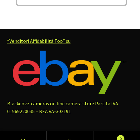
“Venditori Affidabilità Top” su
Blackdove-cameras on line camera store
Partita IVA
01969220035 – REA VA-302191
0