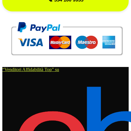
“Venditori Affidabilità Top” su