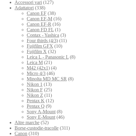
Accessori vari
(127)
Adattatori
(338)
Canon EF
(38)
Canon EF-M
(16)
Canon EF-R
(16)
Canon FD FL
(1)
Contax - Yashica
(3)
Four thirds (4/3)
(11)
Fujifilm GFX
(10)
Fujifilm X
(32)
Leica L - Panasonic L
(8)
Leica M
(21)
M42 (42x1)
(4)
Micro 4/3
(46)
Minolta MD MC SR
(8)
Nikon 1
(13)
Nikon F
(25)
Nikon Z
(11)
Pentax K
(12)
Pentax Q
(9)
Sony A-Mount
(8)
Sony E-Mount
(46)
Altre marche
(52)
Borse-custodie-tracolle
(311)
Canon
(310)