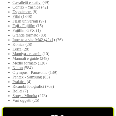
Cavalletti e stativi
(49)
Contax - Yashica
(42)
Esposimetri
(8)
Filtri
(1348)
Flash universali
(97)
Fuji - Fujifilm
(15)
Fujifilm GFX
(1)
Grande formato
(83)
Innesto a vite M42 (42x1)
(36)
Konica
(28)
Leica
(28)
Mamiya - ricambi
(10)
Manuali e guide
(248)
Medio formato
(120)
Nikon
(584)
Olympus - Panasonic
(139)
Pentax - Samsung
(83)
Praktica
(4)
Ricambi fotografici
(703)
Rollei
(7)
Sony - Minolta
(278)
Vari oggetti
(26)