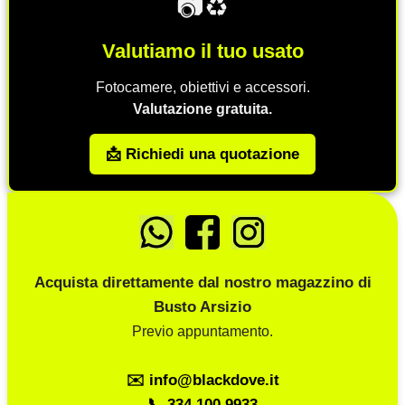
📷♻️
Valutiamo il tuo usato
Fotocamere, obiettivi e accessori.
Valutazione gratuita.
📩 Richiedi una quotazione
Acquista direttamente dal nostro magazzino di
Busto Arsizio
Previo appuntamento.
✉️ info@blackdove.it
📞 334 100 9933