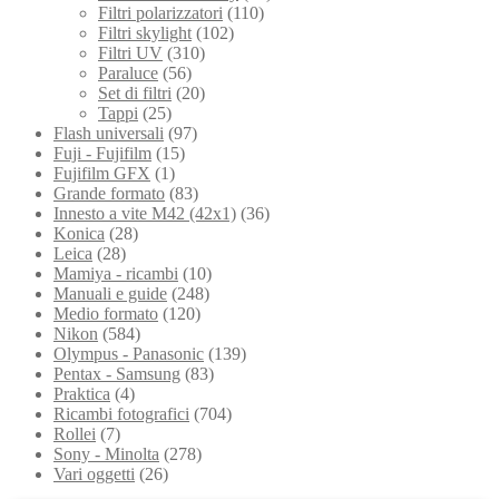
Filtri polarizzatori
(110)
Filtri skylight
(102)
Filtri UV
(310)
Paraluce
(56)
Set di filtri
(20)
Tappi
(25)
Flash universali
(97)
Fuji - Fujifilm
(15)
Fujifilm GFX
(1)
Grande formato
(83)
Innesto a vite M42 (42x1)
(36)
Konica
(28)
Leica
(28)
Mamiya - ricambi
(10)
Manuali e guide
(248)
Medio formato
(120)
Nikon
(584)
Olympus - Panasonic
(139)
Pentax - Samsung
(83)
Praktica
(4)
Ricambi fotografici
(704)
Rollei
(7)
Sony - Minolta
(278)
Vari oggetti
(26)