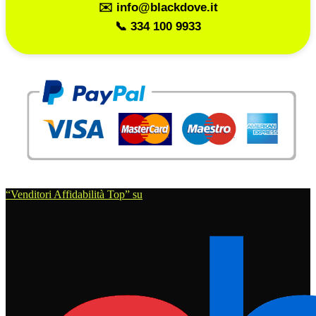
✉️ info@blackdove.it
📞 334 100 9933
“Venditori Affidabilità Top” su