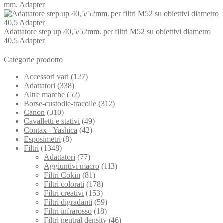
mm. Adapter
Adattatore step up 40,5/52mm. per filtri M52 su obiettivi diametro
40,5 Adapter
Categorie prodotto
Accessori vari
(127)
Adattatori
(338)
Altre marche
(52)
Borse-custodie-tracolle
(312)
Canon
(310)
Cavalletti e stativi
(49)
Contax - Yashica
(42)
Esposimetri
(8)
Filtri
(1348)
Adattatori
(77)
Aggiuntivi macro
(113)
Filtri Cokin
(81)
Filtri colorati
(178)
Filtri creativi
(153)
Filtri digradanti
(59)
Filtri infrarosso
(18)
Filtri neutral density
(46)