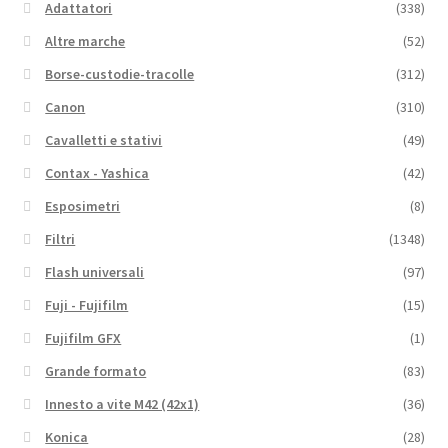
Adattatori
(338)
Altre marche
(52)
Borse-custodie-tracolle
(312)
Canon
(310)
Cavalletti e stativi
(49)
Contax - Yashica
(42)
Esposimetri
(8)
Filtri
(1348)
Flash universali
(97)
Fuji - Fujifilm
(15)
Fujifilm GFX
(1)
Grande formato
(83)
Innesto a vite M42 (42x1)
(36)
Konica
(28)