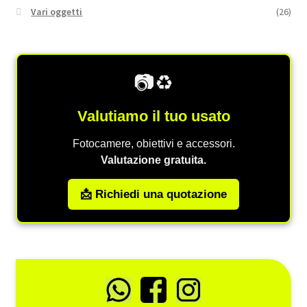
Vari oggetti
(26)
📷♻️
Valutiamo il tuo usato
Fotocamere, obiettivi e accessori.
Valutazione gratuita.
📩 Richiedi una quotazione