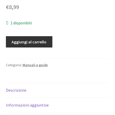
€
8,99
1 disponibili
Canon
Aggiungi al carrello
EOS
350D
Digital
Praxisbuch
Categoria:
Manuali e guide
-
Guido
Krebs
Descrizione
-
Deutsche
quantità
Informazioni aggiuntive