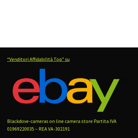
“Venditori Affidabilità Top” su
Blackdove-cameras on line camera store
Partita IVA
01969220035 – REA VA-302191