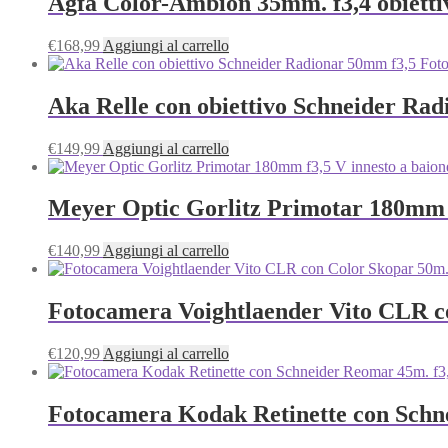
Agfa Color-Ambion 35mm. f3,4 obiettiv
€
168,99
Aggiungi al carrello
Aka Relle con obiettivo Schneider Ra
€
149,99
Aggiungi al carrello
Meyer Optic Gorlitz Primotar 180mm f
€
140,99
Aggiungi al carrello
Fotocamera Voightlaender Vito CLR co
€
120,99
Aggiungi al carrello
Fotocamera Kodak Retinette con Schn