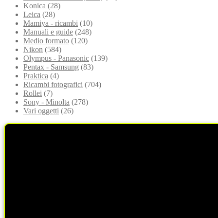
Konica
(28)
Leica
(28)
Mamiya - ricambi
(10)
Manuali e guide
(248)
Medio formato
(120)
Nikon
(584)
Olympus - Panasonic
(139)
Pentax - Samsung
(83)
Praktica
(4)
Ricambi fotografici
(704)
Rollei
(7)
Sony - Minolta
(278)
Vari oggetti
(26)