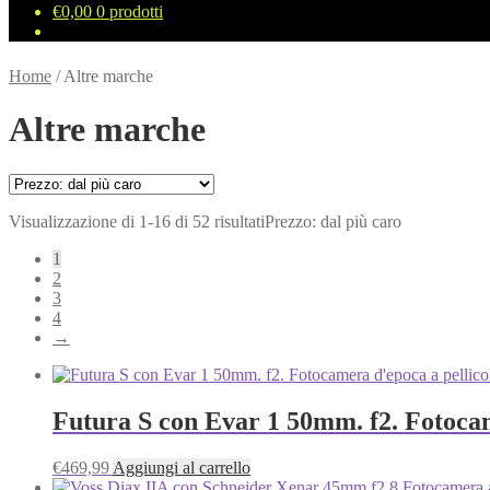
€
0,00
0 prodotti
Home
/
Altre marche
Altre marche
Visualizzazione di 1-16 di 52 risultati
Prezzo: dal più caro
1
2
3
4
→
Futura S con Evar 1 50mm. f2. Fotocam
€
469,99
Aggiungi al carrello