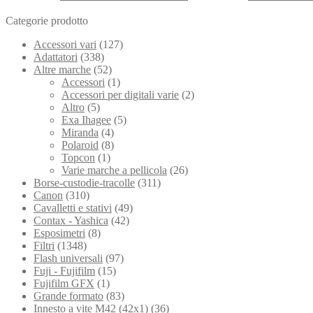
Categorie prodotto
Accessori vari
(127)
Adattatori
(338)
Altre marche
(52)
Accessori
(1)
Accessori per digitali varie
(2)
Altro
(5)
Exa Ihagee
(5)
Miranda
(4)
Polaroid
(8)
Topcon
(1)
Varie marche a pellicola
(26)
Borse-custodie-tracolle
(311)
Canon
(310)
Cavalletti e stativi
(49)
Contax - Yashica
(42)
Esposimetri
(8)
Filtri
(1348)
Flash universali
(97)
Fuji - Fujifilm
(15)
Fujifilm GFX
(1)
Grande formato
(83)
Innesto a vite M42 (42x1)
(36)