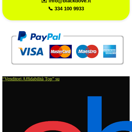
✉️ info@blackdove.it
📞 334 100 9933
“Venditori Affidabilità Top” su