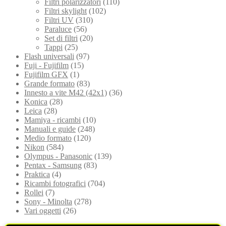
Filtri polarizzatori
(110)
Filtri skylight
(102)
Filtri UV
(310)
Paraluce
(56)
Set di filtri
(20)
Tappi
(25)
Flash universali
(97)
Fuji - Fujifilm
(15)
Fujifilm GFX
(1)
Grande formato
(83)
Innesto a vite M42 (42x1)
(36)
Konica
(28)
Leica
(28)
Mamiya - ricambi
(10)
Manuali e guide
(248)
Medio formato
(120)
Nikon
(584)
Olympus - Panasonic
(139)
Pentax - Samsung
(83)
Praktica
(4)
Ricambi fotografici
(704)
Rollei
(7)
Sony - Minolta
(278)
Vari oggetti
(26)