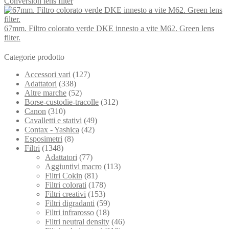
Conversion lens filter
67mm. Filtro colorato verde DKE innesto a vite M62. Green lens
filter.
Categorie prodotto
Accessori vari
(127)
Adattatori
(338)
Altre marche
(52)
Borse-custodie-tracolle
(312)
Canon
(310)
Cavalletti e stativi
(49)
Contax - Yashica
(42)
Esposimetri
(8)
Filtri
(1348)
Adattatori
(77)
Aggiuntivi macro
(113)
Filtri Cokin
(81)
Filtri colorati
(178)
Filtri creativi
(153)
Filtri digradanti
(59)
Filtri infrarosso
(18)
Filtri neutral density
(46)