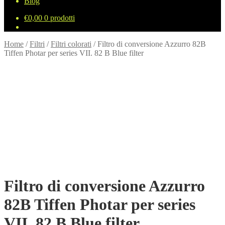
Blog
€
0,00
0 prodotti
Home
/
Filtri
/
Filtri colorati
/
Filtro di conversione Azzurro 82B
Tiffen Photar per series VII. 82 B Blue filter
Filtro di conversione Azzurro
82B Tiffen Photar per series
VII. 82 B Blue filter