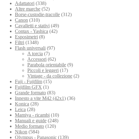
Adattatori
(338)
Altre marche
(52)
Borse-custodie-tracolle
(312)
Canon
(310)
Cavalletti e stativi
(49)
Contax - Yashica
(42)
Esposimetri
(8)
Filtri
(1348)
Flash universali
(97)
A torcia
(7)
Accessori
(62)
Parabola orientabile
(9)
Piccoli e leggeri
(17)
Vintage - da collezione
(2)
Fuji - Fujifilm
(15)
Fujifilm GFX
(1)
Grande formato
(83)
Innesto a vite M42 (42x1)
(36)
Konica
(28)
Leica
(28)
Mamiya - ricambi
(10)
Manuali e guide
(248)
Medio formato
(120)
Nikon
(584)
Olympus - Panasonic
(139)