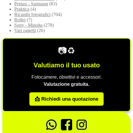
Pentax - Samsung
(83)
Praktica
(4)
Ricambi fotografici
(704)
Rollei
(7)
Sony - Minolta
(278)
Vari oggetti
(26)
📷♻️
Valutiamo il tuo usato
Fotocamere, obiettivi e accessori.
Valutazione gratuita.
📩 Richiedi una quotazione