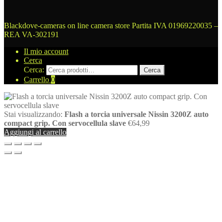
Blackdove-cameras on line camera store
Partita IVA 01969220035 –
REA VA-302191
Il mio account
Cerca
Cerca:
Cerca
Carrello
0
Stai visualizzando:
Flash a torcia universale Nissin 3200Z auto
compact grip. Con servocellula slave
€
64,99
Aggiungi al carrello