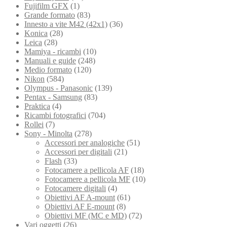
Fujifilm GFX
(1)
Grande formato
(83)
Innesto a vite M42 (42x1)
(36)
Konica
(28)
Leica
(28)
Mamiya - ricambi
(10)
Manuali e guide
(248)
Medio formato
(120)
Nikon
(584)
Olympus - Panasonic
(139)
Pentax - Samsung
(83)
Praktica
(4)
Ricambi fotografici
(704)
Rollei
(7)
Sony - Minolta
(278)
Accessori per analogiche
(51)
Accessori per digitali
(21)
Flash
(33)
Fotocamere a pellicola AF
(18)
Fotocamere a pellicola MF
(10)
Fotocamere digitali
(4)
Obiettivi AF A-mount
(61)
Obiettivi AF E-mount
(8)
Obiettivi MF (MC e MD)
(72)
Vari oggetti
(26)