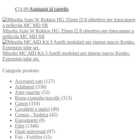
€
74,99
Aggiungi al carrello
Minolta Auto W Rokkor HG 35mm f2,8 obiettivo per fotocamere a
pellicola MC MD SR
Minolta MC-MD Kit 3 Anelli modulari per riprese macro Kenko.
Extension tube set.
Categorie prodotto
Accessori vari
(127)
Adattatori
(338)
Altre marche
(52)
Borse-custodie-tracolle
(313)
Canon
(310)
Cavalletti e stativi
(49)
Contax - Yashica
(42)
Esposimetri
(8)
Filtri
(1348)
Flash universali
(97)
Fuji - Fujifilm
(15)