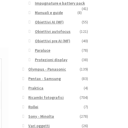
Impugnature e battery pack
(41)
Manuali e guide
(8)
Obiettivi AI (MF)
(55)
Obiettivi autofocus
(121)
Obiettivi pre AI (MF)
(40)
Paraluce
(78)
Protezioni display
(38)
Olympus - Panasonic
(139)
Pentax - Samsung
(83)
Praktica
(4)
Ricambi fotografici
(704)
Rollei
(7)
Sony - Minolta
(278)
Vari oggetti
(26)