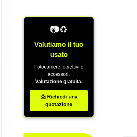
📷♻️
Valutiamo il tuo
usato
Fotocamere, obiettivi e
accessori.
Valutazione gratuita.
📩 Richiedi una
quotazione