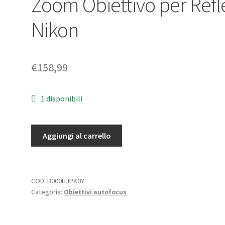
Zoom Obiettivo per Refl
Nikon
€
158,99
1 disponibili
Nikon
Aggiungi al carrello
AF-
S
DX
Nikkor
COD:
B000HJPK0Y
Categoria:
Obiettivi autofocus
18-
135mm
f/3.5-