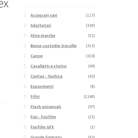
ex
Accessori vari
(127)
Adattatori
(338)
Altre marche
(52)
Borse-custodie-tracolle
(313)
Canon
(310)
Cavalletti e stativi
(49)
Contax - Yashica
(42)
Esposimetri
(8)
Filtri
(1348)
Flash universali
(97)
Fuji - Fujifilm
(15)
Fujifilm GFX
(1)
Grande formato
(83)