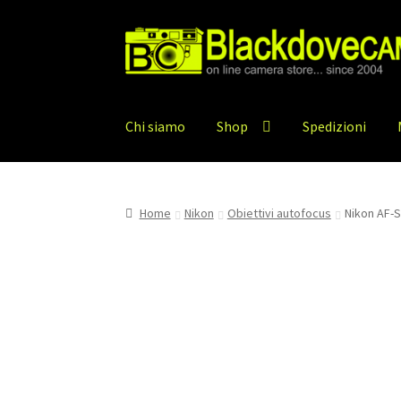
Vai
Vai
alla
al
navigazione
contenuto
Chi siamo
Shop
Spedizioni
Home
Nikon
Obiettivi autofocus
Nikon AF-S