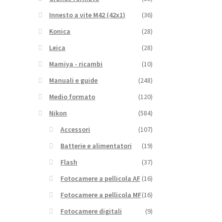
Innesto a vite M42 (42x1)
(36)
Konica
(28)
Leica
(28)
Mamiya - ricambi
(10)
Manuali e guide
(248)
Medio formato
(120)
Nikon
(584)
Accessori
(107)
Batterie e alimentatori
(19)
Flash
(37)
Fotocamere a pellicola AF
(16)
Fotocamere a pellicola MF
(16)
Fotocamere digitali
(9)