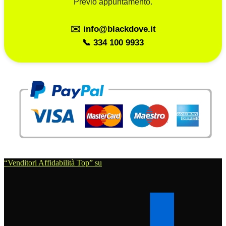
Previo appuntamento.
✉️ info@blackdove.it
📞 334 100 9933
“Venditori Affidabilità Top” su