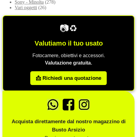
Sony - Minolta
(278)
Vari oggetti
(26)
📷♻️
Valutiamo il tuo usato
Fotocamere, obiettivi e accessori.
Valutazione gratuita.
📩 Richiedi una quotazione
Acquista direttamente dal nostro magazzino di
Busto Arsizio