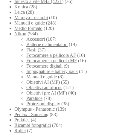
Innesto a vite M42 (42x1)
(36)
Konica
(28)
Leica
(28)
Mamiya - ricambi
(10)
Manuali e guide
(248)
Medio formato
(120)
Nikon
(584)
Accessori
(107)
Batterie e alimentatori
(19)
Flash
(37)
Fotocamere a pellicola AF
(16)
Fotocamere a pellicola MF
(16)
Fotocamere digitali
(9)
Impugnature e battery pack
(41)
Manuali e guide
(8)
Obiettivi AI (MF)
(55)
Obiettivi autofocus
(121)
Obiettivi pre AI (MF)
(40)
Paraluce
(78)
Protezioni display
(38)
Olympus - Panasonic
(139)
Pentax - Samsung
(83)
Praktica
(4)
Ricambi fotografici
(704)
Rollei
(7)