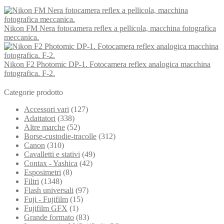
Nikon FM Nera fotocamera reflex a pellicola, macchina fotografica
meccanica.
Nikon F2 Photomic DP-1. Fotocamera reflex analogica macchina
fotografica. F-2.
Categorie prodotto
Accessori vari
(127)
Adattatori
(338)
Altre marche
(52)
Borse-custodie-tracolle
(312)
Canon
(310)
Cavalletti e stativi
(49)
Contax - Yashica
(42)
Esposimetri
(8)
Filtri
(1348)
Flash universali
(97)
Fuji - Fujifilm
(15)
Fujifilm GFX
(1)
Grande formato
(83)