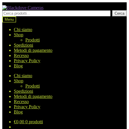
Vai
Vai
alla
al
Cerca
Cerca
navigazione
contenuto
prodotti
Menu
Chi siamo
Shop
Prodotti
Spedizioni
Metodi di pagamento
Recesso
Privacy Policy
Blog
Chi siamo
Shop
Prodotti
Spedizioni
Metodi di pagamento
Recesso
Privacy Policy
Blog
€
0,00
0 prodotti