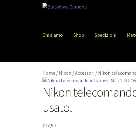
Vai
Vai
alla
al
navigazione
contenuto
Chi siamo
Shop
Spedizioni
Met
Home
/
Nikon
/
Accessori
/
Nikon telecomando
Nikon telecomando 
usato.
€
17,99