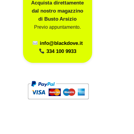
Acquista direttamente
dal nostro magazzino
di Busto Arsizio
Previo appuntamento.
info@blackdove.it
334 100 9933