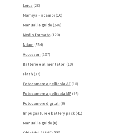
Leica
(28)
Mamiya - ricambi
(10)
Manuali e guide
(248)
Medio formato
(120)
Nikon
(584)
Accessori
(107)
Batterie e alimentatori
(19)
Flash
(37)
Fotocamere a pellicola AF
(16)
Fotocamere a pellicola MF
(16)
Fotocamere digitali
(9)
Impugnature e battery pack
(41)
Manuali e guide
(8)
Obiettivi AI (MF)
(55)