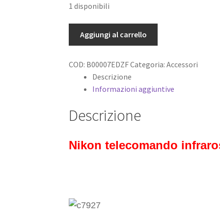
1 disponibili
Nikon
Aggiungi al carrello
telecomando
infrarossi
COD:
B00007EDZF
Categoria:
Accessori
ML
Descrizione
L1.
Informazioni aggiuntive
NUOVO,
mai
Descrizione
usato.
quantità
Nikon telecomando infraro