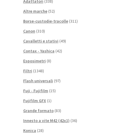
Adattatori
(338)
Altre marche
(52)
Borse-custodie-tracolle
(311)
Canon
(310)
Cavalletti e stativi
(49)
Contax - Yashica
(42)
Esposimetri
(8)
Filtri
(1348)
Flash universali
(97)
Fuji - Fujifilm
(15)
Fujifilm GFX
(1)
Grande formato
(83)
Innesto a vite M42 (42x1)
(36)
Konica
(28)