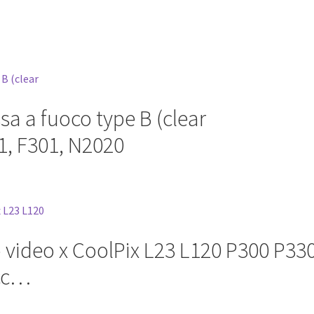
sa a fuoco type B (clear
1, F301, N2020
video x CoolPix L23 L120 P300 P33
ecc…