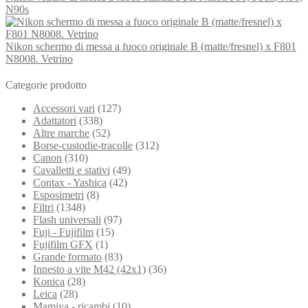
N90s
Nikon schermo di messa a fuoco originale B (matte/fresnel) x F801
N8008. Vetrino
Categorie prodotto
Accessori vari
(127)
Adattatori
(338)
Altre marche
(52)
Borse-custodie-tracolle
(312)
Canon
(310)
Cavalletti e stativi
(49)
Contax - Yashica
(42)
Esposimetri
(8)
Filtri
(1348)
Flash universali
(97)
Fuji - Fujifilm
(15)
Fujifilm GFX
(1)
Grande formato
(83)
Innesto a vite M42 (42x1)
(36)
Konica
(28)
Leica
(28)
Mamiya - ricambi
(10)