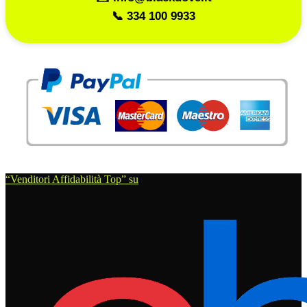
📞 334 100 9933
“Venditori Affidabilità Top” su