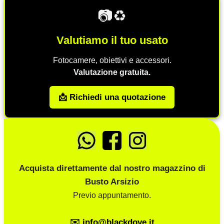
📷♻️
Valutiamo il tuo usato
Fotocamere, obiettivi e accessori.
Valutazione gratuita.
📩 Richiedi una quotazione
Acquista direttamente dal nostro magazzino di
Busto Arsizio
Previo appuntamento.
✉️ info@blackdove.it