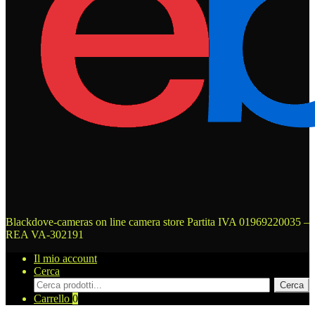
Blackdove-cameras on line camera store
Partita IVA 01969220035 –
REA VA-302191
Il mio account
Cerca
Cerca
Cerca
prodotti
Carrello
0