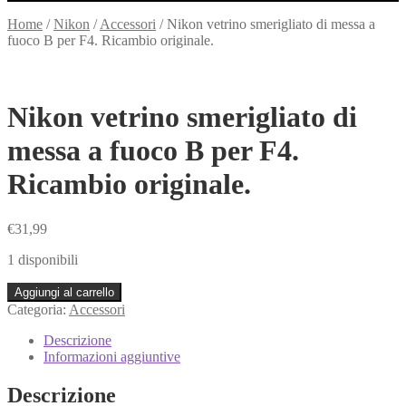
Home
/
Nikon
/
Accessori
/
Nikon vetrino smerigliato di messa a
fuoco B per F4. Ricambio originale.
Nikon vetrino smerigliato di
messa a fuoco B per F4.
Ricambio originale.
€
31,99
1 disponibili
Nikon
Aggiungi al carrello
vetrino
Categoria:
Accessori
smerigliato
di
Descrizione
messa
Informazioni aggiuntive
a
fuoco
Descrizione
B