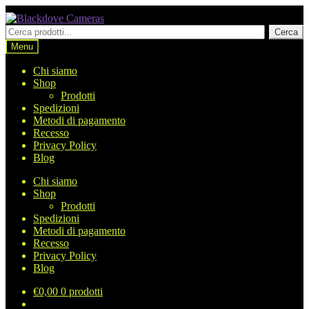
Vai
Vai
alla
al
Cerca
Cerca
navigazione
contenuto
prodotti
Menu
Chi siamo
Shop
Prodotti
Spedizioni
Metodi di pagamento
Recesso
Privacy Policy
Blog
Chi siamo
Shop
Prodotti
Spedizioni
Metodi di pagamento
Recesso
Privacy Policy
Blog
€
0,00
0 prodotti