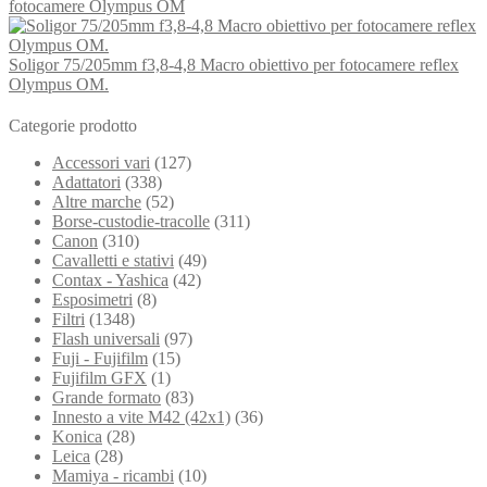
fotocamere Olympus OM
Soligor 75/205mm f3,8-4,8 Macro obiettivo per fotocamere reflex
Olympus OM.
Categorie prodotto
Accessori vari
(127)
Adattatori
(338)
Altre marche
(52)
Borse-custodie-tracolle
(311)
Canon
(310)
Cavalletti e stativi
(49)
Contax - Yashica
(42)
Esposimetri
(8)
Filtri
(1348)
Flash universali
(97)
Fuji - Fujifilm
(15)
Fujifilm GFX
(1)
Grande formato
(83)
Innesto a vite M42 (42x1)
(36)
Konica
(28)
Leica
(28)
Mamiya - ricambi
(10)