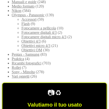
Manuali e guide
(248)
Medio formato
(120)
Nikon
(584)
Olympus - Panasonic
(139)
Accessori
(59)
Flash
(9)
Fotocamere a pellicola
(10)
Fotocamere digitali 4/3
(2)
Fotocamere digitali micro 4/3
(2)
Obiettivi 4/3
(6)
Obiettivi micro 4/3
(21)
Obiettivi OM
(30)
Pentax - Samsung
(83)
Praktica
(4)
Ricambi fotografici
(703)
Rollei
(7)
Sony - Minolta
(278)
Vari oggetti
(26)
📷♻️
Valutiamo il tuo usato