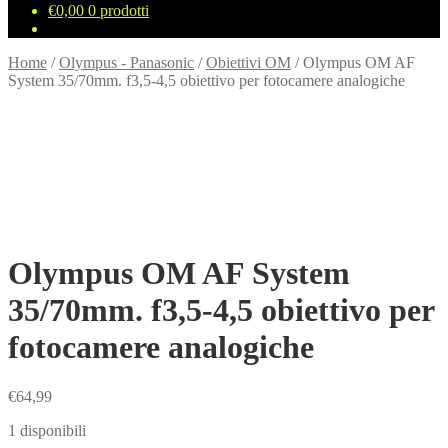
€
0,00
0 prodotti
Home
/
Olympus - Panasonic
/
Obiettivi OM
/
Olympus OM AF
System 35/70mm. f3,5-4,5 obiettivo per fotocamere analogiche
Olympus OM AF System
35/70mm. f3,5-4,5 obiettivo per
fotocamere analogiche
€
64,99
1 disponibili