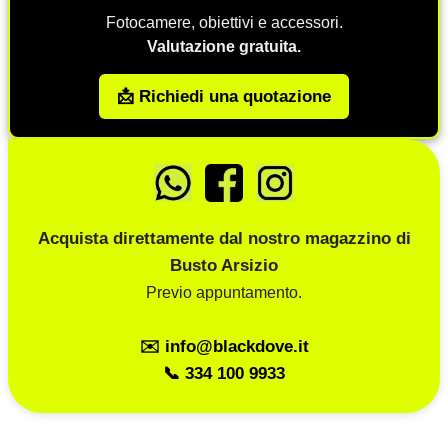
Fotocamere, obiettivi e accessori.
Valutazione gratuita.
📩 Richiedi una quotazione
Acquista direttamente dal nostro magazzino di
Busto Arsizio
Previo appuntamento.
✉️ info@blackdove.it
📞 334 100 9933