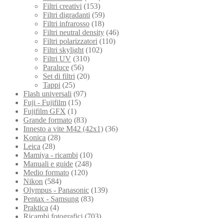
Filtri creativi
(153)
Filtri digradanti
(59)
Filtri infrarosso
(18)
Filtri neutral density
(46)
Filtri polarizzatori
(110)
Filtri skylight
(102)
Filtri UV
(310)
Paraluce
(56)
Set di filtri
(20)
Tappi
(25)
Flash universali
(97)
Fuji - Fujifilm
(15)
Fujifilm GFX
(1)
Grande formato
(83)
Innesto a vite M42 (42x1)
(36)
Konica
(28)
Leica
(28)
Mamiya - ricambi
(10)
Manuali e guide
(248)
Medio formato
(120)
Nikon
(584)
Olympus - Panasonic
(139)
Pentax - Samsung
(83)
Praktica
(4)
Ricambi fotografici
(703)