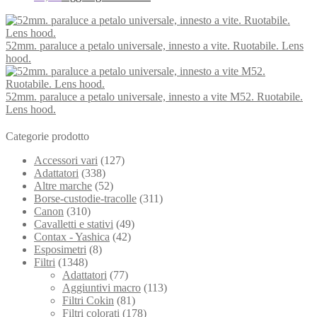
52mm. paraluce a petalo universale, innesto a vite. Ruotabile. Lens
hood.
52mm. paraluce a petalo universale, innesto a vite M52. Ruotabile.
Lens hood.
Categorie prodotto
Accessori vari
(127)
Adattatori
(338)
Altre marche
(52)
Borse-custodie-tracolle
(311)
Canon
(310)
Cavalletti e stativi
(49)
Contax - Yashica
(42)
Esposimetri
(8)
Filtri
(1348)
Adattatori
(77)
Aggiuntivi macro
(113)
Filtri Cokin
(81)
Filtri colorati
(178)