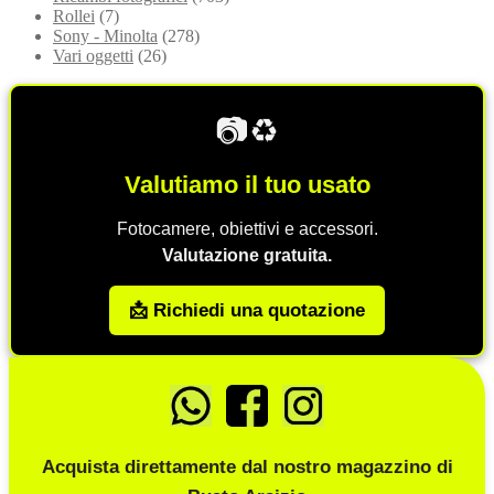
Rollei
(7)
Sony - Minolta
(278)
Vari oggetti
(26)
📷♻️
Valutiamo il tuo usato
Fotocamere, obiettivi e accessori.
Valutazione gratuita.
📩 Richiedi una quotazione
Acquista direttamente dal nostro magazzino di