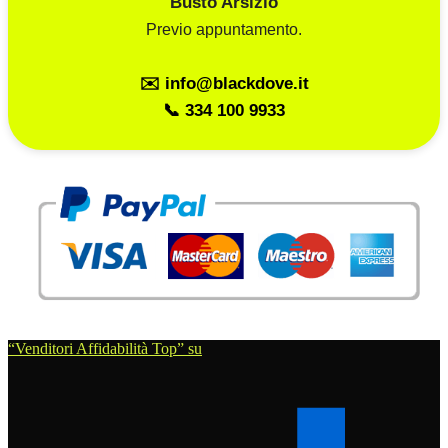
Busto Arsizio
Previo appuntamento.
✉️ info@blackdove.it
📞 334 100 9933
“Venditori Affidabilità Top” su