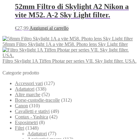
52mm Filtro di Skylight A2 Nikon a
vite M52. A-2 Sky Light filter.
€
27,99
Aggiungi al carrello
58mm Filtro Skylight 1A a vite M58. Photo lens Sky Light filter
Filtro Skylight 1A Tiffen Photar per series VII. Sky light filter. USA.
Categorie prodotto
Accessori vari
(127)
Adattatori
(338)
Altre marche
(52)
Borse-custodie-tracolle
(312)
Canon
(310)
Cavalletti e stativi
(49)
Contax - Yashica
(42)
Esposimetri
(8)
Filtri
(1348)
Adattatori
(77)