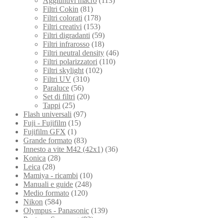
Aggiuntivi macro
(113)
Filtri Cokin
(81)
Filtri colorati
(178)
Filtri creativi
(153)
Filtri digradanti
(59)
Filtri infrarosso
(18)
Filtri neutral density
(46)
Filtri polarizzatori
(110)
Filtri skylight
(102)
Filtri UV
(310)
Paraluce
(56)
Set di filtri
(20)
Tappi
(25)
Flash universali
(97)
Fuji - Fujifilm
(15)
Fujifilm GFX
(1)
Grande formato
(83)
Innesto a vite M42 (42x1)
(36)
Konica
(28)
Leica
(28)
Mamiya - ricambi
(10)
Manuali e guide
(248)
Medio formato
(120)
Nikon
(584)
Olympus - Panasonic
(139)