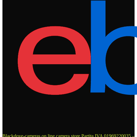
Blackdove-cameras on line camera store
Partita IVA 01969220035 –