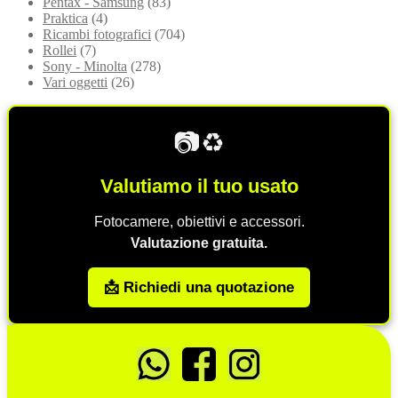
Pentax - Samsung
(83)
Praktica
(4)
Ricambi fotografici
(704)
Rollei
(7)
Sony - Minolta
(278)
Vari oggetti
(26)
📷♻️
Valutiamo il tuo usato
Fotocamere, obiettivi e accessori.
Valutazione gratuita.
📩 Richiedi una quotazione