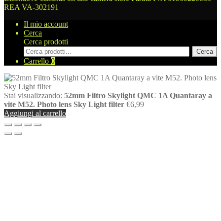
REA VA-302191
Il mio account
Cerca
Cerca prodotti
Cerca
Carrello
0
Stai visualizzando:
52mm Filtro Skylight QMC 1A Quantaray a
vite M52. Photo lens Sky Light filter
€
6,99
Aggiungi al carrello