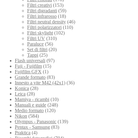
Filtri creativi
(153)
Filtri digradanti
(59)
Filtri infrarosso
(18)
Filtri neutral density
(46)
Filtri polarizzatori
(110)
Filtri skylight
(102)
Filtri UV
(310)
Paraluce
(56)
Set di filtri
(20)
Tappi
(25)
Flash universali
(97)
Fuji - Fujifilm
(15)
Fujifilm GFX
(1)
Grande formato
(83)
Innesto a vite M42 (42x1)
(36)
Konica
(28)
Leica
(28)
Mamiya - ricambi
(10)
Manuali e guide
(248)
Medio formato
(120)
Nikon
(584)
Olympus - Panasonic
(139)
Pentax - Samsung
(83)
Praktica
(4)