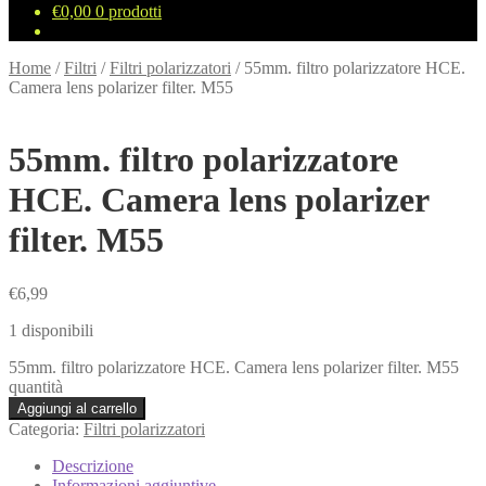
€
0,00
0 prodotti
Home
/
Filtri
/
Filtri polarizzatori
/
55mm. filtro polarizzatore HCE.
Camera lens polarizer filter. M55
55mm. filtro polarizzatore
HCE. Camera lens polarizer
filter. M55
€
6,99
1 disponibili
55mm. filtro polarizzatore HCE. Camera lens polarizer filter. M55
quantità
Aggiungi al carrello
Categoria:
Filtri polarizzatori
Descrizione
Informazioni aggiuntive