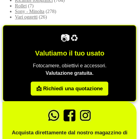
Ricambi fotografici
(704)
Rollei
(7)
Sony - Minolta
(278)
Vari oggetti
(26)
📷♻️
Valutiamo il tuo usato
Fotocamere, obiettivi e accessori.
Valutazione gratuita.
📩 Richiedi una quotazione
Acquista direttamente dal nostro magazzino di