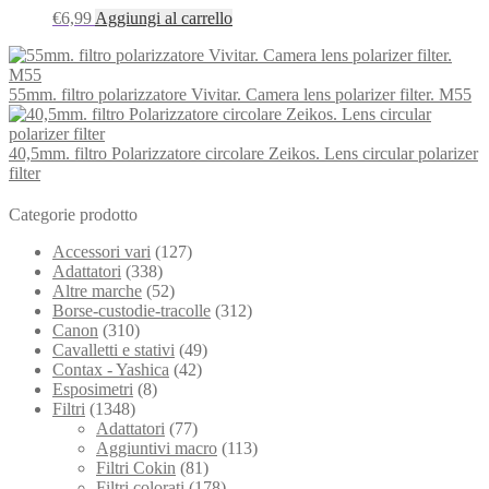
€
6,99
Aggiungi al carrello
55mm. filtro polarizzatore Vivitar. Camera lens polarizer filter. M55
40,5mm. filtro Polarizzatore circolare Zeikos. Lens circular polarizer
filter
Categorie prodotto
Accessori vari
(127)
Adattatori
(338)
Altre marche
(52)
Borse-custodie-tracolle
(312)
Canon
(310)
Cavalletti e stativi
(49)
Contax - Yashica
(42)
Esposimetri
(8)
Filtri
(1348)
Adattatori
(77)
Aggiuntivi macro
(113)
Filtri Cokin
(81)
Filtri colorati
(178)