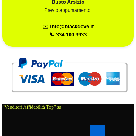
Busto Arsizio
Previo appuntamento.
✉️ info@blackdove.it
📞 334 100 9933
“Venditori Affidabilità Top” su