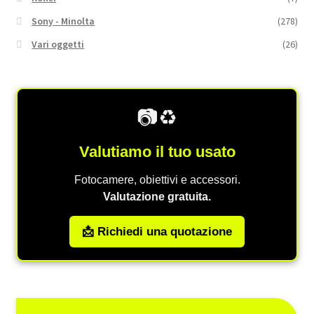
Sony - Minolta
(278)
Vari oggetti
(26)
📷♻️
Valutiamo il tuo usato
Fotocamere, obiettivi e accessori.
Valutazione gratuita.
📩 Richiedi una quotazione