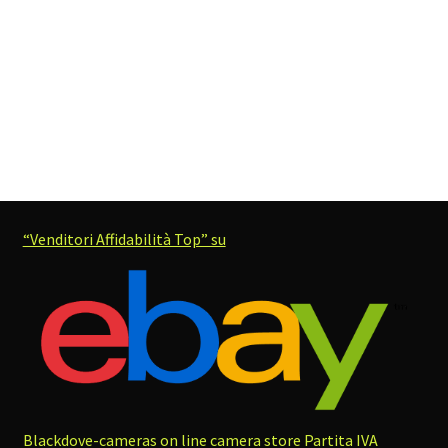
“Venditori Affidabilità Top” su
Blackdove-cameras on line camera store
Partita IVA