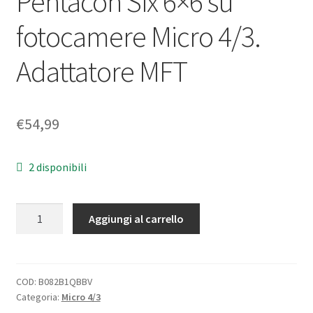
Pentacon Six 6×6 su
fotocamere Micro 4/3.
Adattatore MFT
€
54,99
2 disponibili
Adapter
Aggiungi al carrello
per
obiettivi
Pentacon
Six
COD:
B082B1QBBV
Categoria:
Micro 4/3
6x6