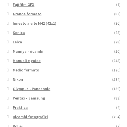
Fujifilm GFX
(1)
Grande formato
(83)
Innesto a vite M42 (42x1)
(36)
Konica
(28)
Leica
(28)
Mamiya - ricambi
(10)
Manuali e guide
(248)
Medio formato
(120)
Nikon
(584)
Olympus - Panasonic
(139)
Pentax - Samsung
(83)
Praktica
(4)
Ricambi fotografici
(704)
Rollei
(7)