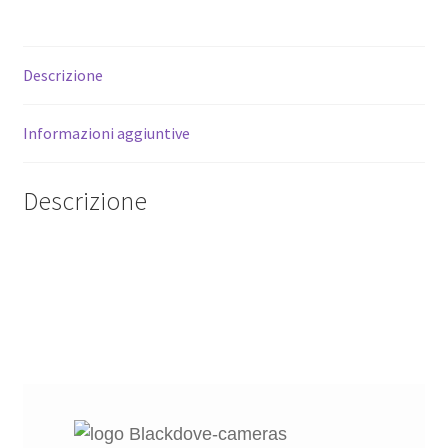
su
fotocamere
Micro
Descrizione
4/3.
Adattatore
MFT
Informazioni aggiuntive
quantità
Descrizione