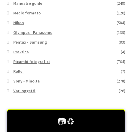
Manuali e guide
(248)
Medio formato
(120)
Nikon
(584)
Olympus - Panasonic
(139)
Pentax - Samsung
(83)
Praktica
(4)
Ricambi fotografici
(704)
Rollei
(7)
Sony - Minolta
(278)
Vari oggetti
(26)
📷♻️