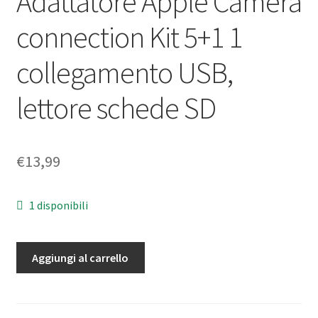
Adattatore Apple Camera
connection Kit 5+1 1
collegamento USB,
lettore schede SD
€
13,99
1 disponibili
Adattatore
Aggiungi al carrello
Apple
Camera
connection