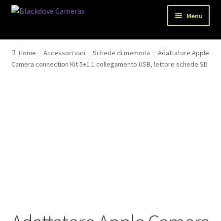
Vai
Vai
Menu
alla
al
navigazione
contenuto
Chi siamo
Home
Accessori vari
Schede di memoria
Adattatore Apple
Camera connection Kit 5+1 1 collegamento USB, lettore schede SD
Shop
Spedizioni
Metodi di pagamento
Recesso
Privacy Policy
Blog