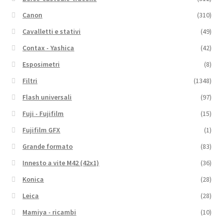
Canon
(310)
Cavalletti e stativi
(49)
Contax - Yashica
(42)
Esposimetri
(8)
Filtri
(1348)
Flash universali
(97)
Fuji - Fujifilm
(15)
Fujifilm GFX
(1)
Grande formato
(83)
Innesto a vite M42 (42x1)
(36)
Konica
(28)
Leica
(28)
Mamiya - ricambi
(10)