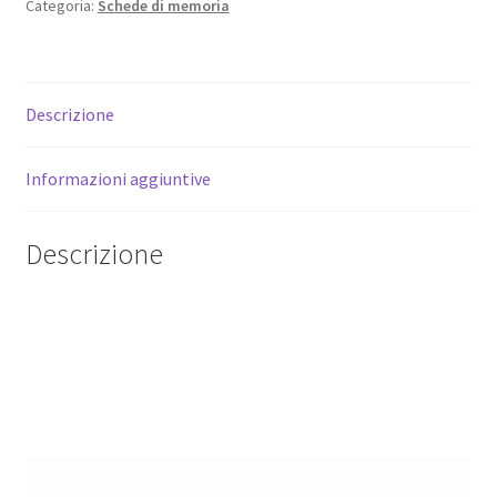
Kit
Categoria:
Schede di memoria
5+1
1
collegamento
Descrizione
USB,
lettore
schede
Informazioni aggiuntive
SD
quantità
Descrizione