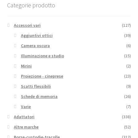
Categorie prodotto
Accessori vari
(127)
Aggiuntivi ottici
(39)
Camera oscura
(6)
Illuminazione e studio
(15)
Mirini
(2)
Proiezione - cineprese
(23)
Scatti flessibili
(9)
Schede di memoria
(26)
Varie
(7)
Adattatori
(338)
Altre marche
(52)
Borse-custodie-tracolle
(312)