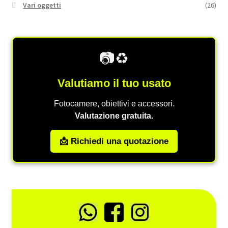
Vari oggetti
(26)
📷♻️
Valutiamo il tuo usato
Fotocamere, obiettivi e accessori.
Valutazione gratuita.
📩 Richiedi una quotazione