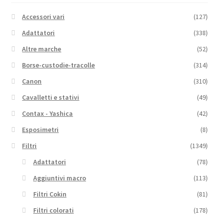
Accessori vari
(127)
Adattatori
(338)
Altre marche
(52)
Borse-custodie-tracolle
(314)
Canon
(310)
Cavalletti e stativi
(49)
Contax - Yashica
(42)
Esposimetri
(8)
Filtri
(1349)
Adattatori
(78)
Aggiuntivi macro
(113)
Filtri Cokin
(81)
Filtri colorati
(178)