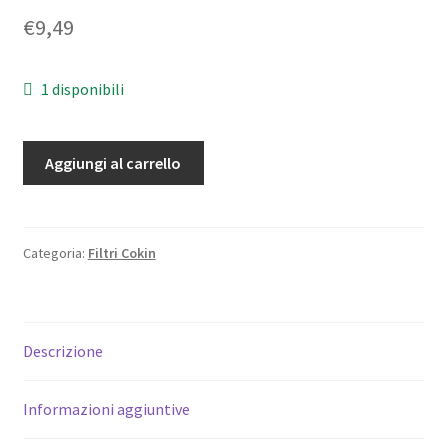
€
9,49
1 disponibili
Paraluce
Aggiungi al carrello
per
ortafiltri
per
filtri
Categoria:
Filtri Cokin
a
lastra
Cokin
Descrizione
"P"
Originale.
Genuine
Informazioni aggiuntive
hood.