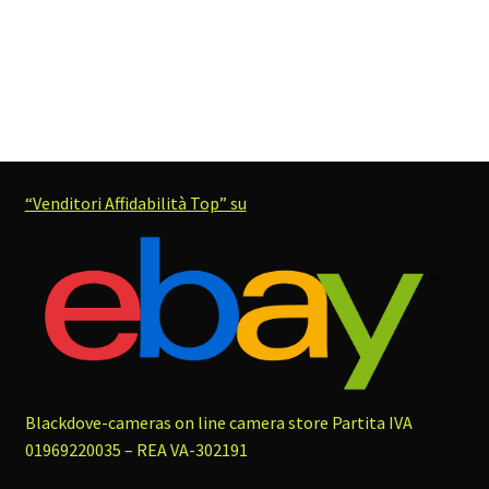
“Venditori Affidabilità Top” su
Blackdove-cameras on line camera store
Partita IVA
01969220035 – REA VA-302191