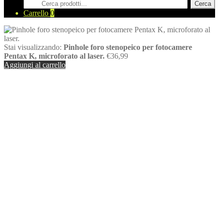
Cerca
Cerca
prodotti
Carrello
0
Stai visualizzando:
Pinhole foro stenopeico per fotocamere
Pentax K, microforato al laser.
€
36,99
Aggiungi al carrello