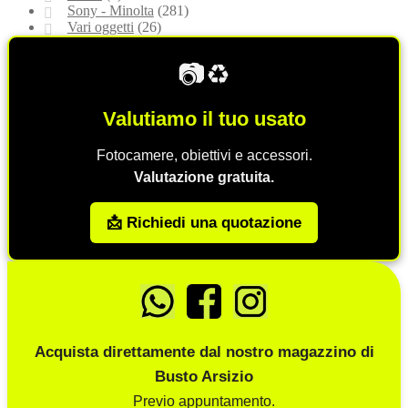
Sony - Minolta
(281)
Vari oggetti
(26)
📷♻️
Valutiamo il tuo usato
Fotocamere, obiettivi e accessori.
Valutazione gratuita.
📩 Richiedi una quotazione
Acquista direttamente dal nostro magazzino di
Busto Arsizio
Previo appuntamento.