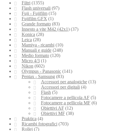
Filtri
(1355)
Flash universali
(97)
Fuji - Fujifilm
(15)
Fujifilm GFX
(1)
Grande formato
(83)
Innesto a vite M42 (42x1)
(37)
Konica
(28)
Leica
(28)
Mamiya - ricambi
(10)
Manuali e guide
(248)
Medio formato
(120)
Micro 4/3
(1)
Nikon
(602)
Olympus - Panasonic
(141)
Pentax - Samsung
(83)
Accessori per analogiche
(13)
Accessori per digitali
(4)
Flash
(5)
Fotocamere a pellicola AF
(5)
Fotocamere a pellicola MF
(6)
Obiettivi AF
(12)
Obiettivi MF
(38)
Praktica
(4)
Ricambi fotografici
(703)
Rollei
(7)