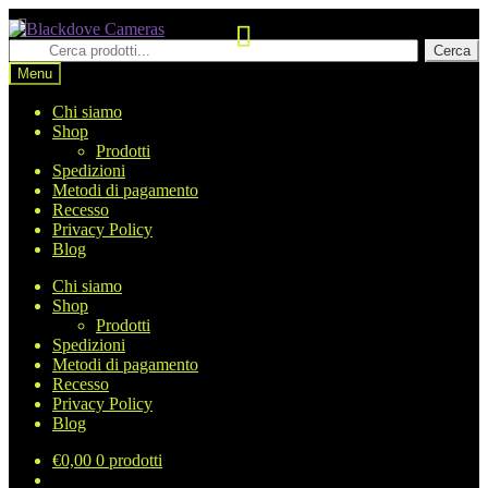
Vai
Vai
alla
al
Cerca
Cerca
navigazione
contenuto
prodotti
Menu
Chi siamo
Shop
Prodotti
Spedizioni
Metodi di pagamento
Recesso
Privacy Policy
Blog
Chi siamo
Shop
Prodotti
Spedizioni
Metodi di pagamento
Recesso
Privacy Policy
Blog
€
0,00
0 prodotti