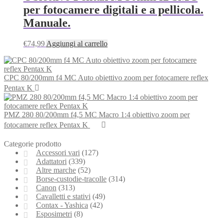
per fotocamere digitali e a pellicola.
Manuale.
€
74,99
Aggiungi al carrello
CPC 80/200mm f4 MC Auto obiettivo zoom per fotocamere reflex
Pentax K
PMZ 280 80/200mm f4,5 MC Macro 1:4 obiettivo zoom per
fotocamere reflex Pentax K
Categorie prodotto
Accessori vari
(127)
Adattatori
(339)
Altre marche
(52)
Borse-custodie-tracolle
(314)
Canon
(313)
Cavalletti e stativi
(49)
Contax - Yashica
(42)
Esposimetri
(8)