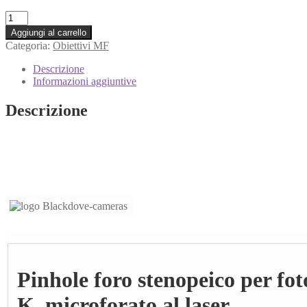
Pinhole
foro
Aggiungi al carrello
stenopeico
Categoria:
Obiettivi MF
per
fotocamere
Descrizione
Pentax
Informazioni aggiuntive
K,
microforato
Descrizione
al
laser.
quantità
Pinhole foro stenopeico per fo
K, microforato al laser.