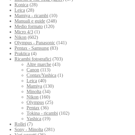
Konica
(28)
Leica
(28)
Mamiya - ricambi
(10)
Manuali e guide
(248)
Medio formato
(120)
Micro 4/3
(1)
Nikon
(602)
Olympus - Panasonic
(141)
Pentax - Samsung
(83)
Praktica
(4)
Ricambi fotografici
(703)
Altre marche
(43)
Canon
(113)
Contax/Yashica
(1)
Leica
(40)
Mamiya
(130)
Minolta
(34)
Nikon
(160)
Olympus
(25)
Pentax
(36)
Tokina - ricambi
(102)
Yashica
(19)
Rollei
(7)
Sony - Minolta
(281)
Vari oggetti
(26)