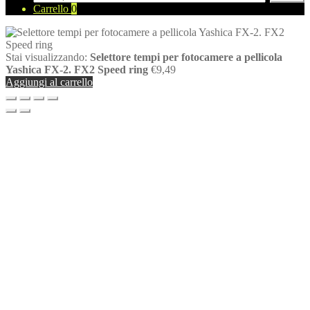
prodotti
Carrello
0
Stai visualizzando:
Selettore tempi per fotocamere a pellicola
Yashica FX-2. FX2 Speed ring
€
9,49
Aggiungi al carrello