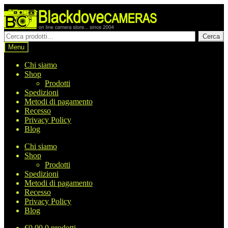
Vai
Vai
alla
al
navigazione
contenuto
Cerca
Cerca
prodotti
Menu
Chi siamo
Shop
Prodotti
Spedizioni
Metodi di pagamento
Recesso
Privacy Policy
Blog
Chi siamo
Shop
Prodotti
Spedizioni
Metodi di pagamento
Recesso
Privacy Policy
Blog
€
0,00
0 prodotti