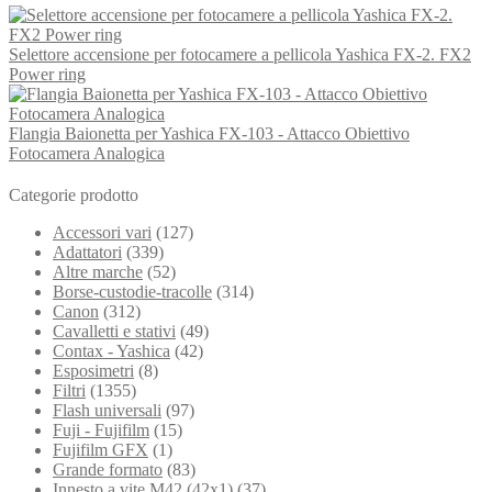
Selettore accensione per fotocamere a pellicola Yashica FX-2. FX2
Power ring
Flangia Baionetta per Yashica FX-103 - Attacco Obiettivo
Fotocamera Analogica
Categorie prodotto
Accessori vari
(127)
Adattatori
(339)
Altre marche
(52)
Borse-custodie-tracolle
(314)
Canon
(312)
Cavalletti e stativi
(49)
Contax - Yashica
(42)
Esposimetri
(8)
Filtri
(1355)
Flash universali
(97)
Fuji - Fujifilm
(15)
Fujifilm GFX
(1)
Grande formato
(83)
Innesto a vite M42 (42x1)
(37)