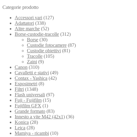
Categorie prodotto
Accessori vari
(127)
Adattatori
(338)
Altre marche
(52)
Borse-custodie-tracolle
(312)
Borse
(30)
Custodie fotocamere
(87)
Custodie obiettivi
(81)
Tracolle
(105)
Zaini
(9)
Canon
(310)
Cavalletti e stativi
(49)
Contax - Yashica
(42)
Esposimetri
(8)
Filtri
(1348)
Flash universali
(97)
Fuji - Fujifilm
(15)
Fujifilm GFX
(1)
Grande formato
(83)
Innesto a vite M42 (42x1)
(36)
Konica
(28)
Leica
(28)
Mamiya - ricambi
(10)