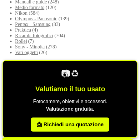
Manuali e guide
(248)
Medio formato
(120)
Nikon
(584)
Olympus - Panasonic
(139)
Pentax - Samsung
(83)
Praktica
(4)
Ricambi fotografici
(704)
Rollei
(7)
Sony - Minolta
(278)
Vari oggetti
(26)
📷♻️
Valutiamo il tuo usato
Fotocamere, obiettivi e accessori.
Valutazione gratuita.
📩 Richiedi una quotazione