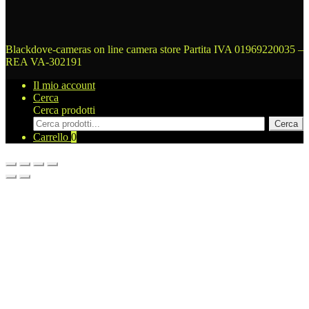
Blackdove-cameras on line camera store
Partita IVA 01969220035 –
REA VA-302191
Il mio account
Cerca
Cerca prodotti
Cerca
Carrello
0