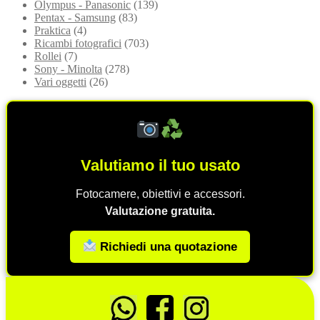
Olympus - Panasonic
(139)
Pentax - Samsung
(83)
Praktica
(4)
Ricambi fotografici
(703)
Rollei
(7)
Sony - Minolta
(278)
Vari oggetti
(26)
Valutiamo il tuo usato
Fotocamere, obiettivi e accessori.
Valutazione gratuita.
Richiedi una quotazione