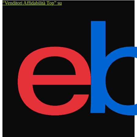
“Venditori Affidabilità Top” su