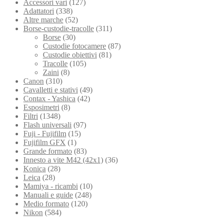
Accessori vari
(127)
Adattatori
(338)
Altre marche
(52)
Borse-custodie-tracolle
(311)
Borse
(30)
Custodie fotocamere
(87)
Custodie obiettivi
(81)
Tracolle
(105)
Zaini
(8)
Canon
(310)
Cavalletti e stativi
(49)
Contax - Yashica
(42)
Esposimetri
(8)
Filtri
(1348)
Flash universali
(97)
Fuji - Fujifilm
(15)
Fujifilm GFX
(1)
Grande formato
(83)
Innesto a vite M42 (42x1)
(36)
Konica
(28)
Leica
(28)
Mamiya - ricambi
(10)
Manuali e guide
(248)
Medio formato
(120)
Nikon
(584)