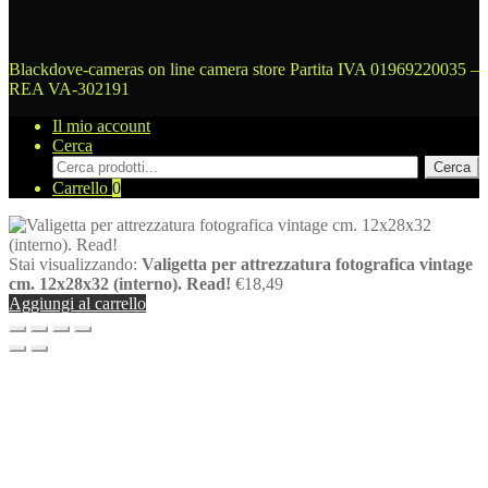
Blackdove-cameras on line camera store
Partita IVA 01969220035 –
REA VA-302191
Il mio account
Cerca
Cerca
Cerca
prodotti
Carrello
0
Stai visualizzando:
Valigetta per attrezzatura fotografica vintage
cm. 12x28x32 (interno). Read!
€
18,49
Aggiungi al carrello