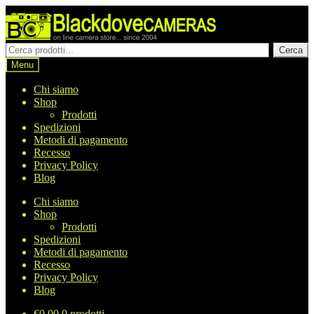
Vai
Vai
alla
al
navigazione
contenuto
Cerca
Cerca
prodotti
Menu
Chi siamo
Shop
Prodotti
Spedizioni
Metodi di pagamento
Recesso
Privacy Policy
Blog
Chi siamo
Shop
Prodotti
Spedizioni
Metodi di pagamento
Recesso
Privacy Policy
Blog
€
0,00
0 prodotti