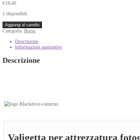
€
18,49
1 disponibili
Valigetta
Aggiungi al carrello
per
Categoria:
Borse
attrezzatura
fotografica
Descrizione
vintage
Informazioni aggiuntive
cm.
12x28x32
Descrizione
(interno).
Read!
quantità
Valigetta per attrezzatura foto