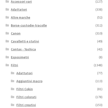
Accessori vari
(127)
Adattatori
(338)
Altre marche
(52)
Borse-custodie-tracolle
(312)
Canon
(310)
Cavalletti e stativi
(49)
Contax - Yashica
(42)
Esposimetri
(8)
Filtri
(1348)
Adattatori
(77)
Aggiuntivi macro
(113)
Filtri Cokin
(81)
Filtri colorati
(178)
Filtri creativi
(153)