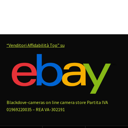
“Venditori Affidabilità Top” su
Blackdove-cameras on line camera store
Partita IVA
01969220035 – REA VA-302191