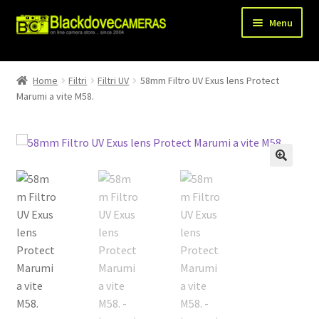
Vai
Vai
Menu
alla
al
navigazione
contenuto
Chi siamo
Home
Filtri
Filtri UV
58mm Filtro UV Exus lens Protect
Espandi
Marumi a vite M58.
Shop
il
menu
Spedizioni
child
Metodi di pagamento
Recesso
Privacy Policy
Blog