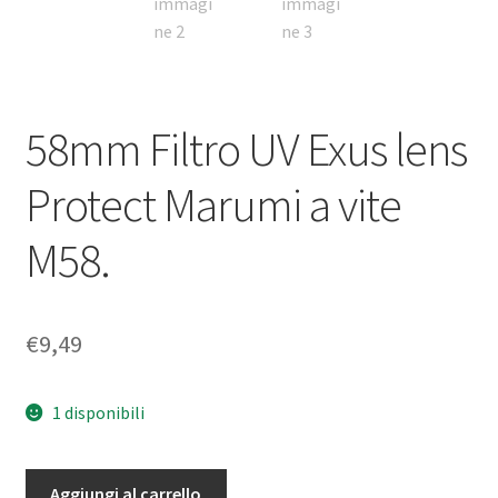
58mm Filtro UV Exus lens
Protect Marumi a vite
M58.
€
9,49
1 disponibili
58mm
Aggiungi al carrello