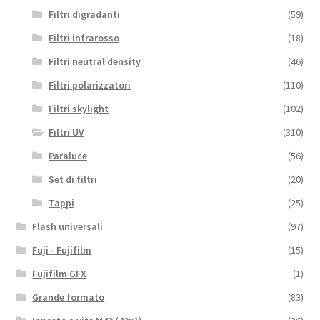
Filtri digradanti
(59)
Filtri infrarosso
(18)
Filtri neutral density
(46)
Filtri polarizzatori
(110)
Filtri skylight
(102)
Filtri UV
(310)
Paraluce
(56)
Set di filtri
(20)
Tappi
(25)
Flash universali
(97)
Fuji - Fujifilm
(15)
Fujifilm GFX
(1)
Grande formato
(83)