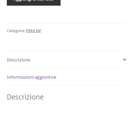
Filtro
UV
Exus
lens
Categoria:
Filtri UV
Protect
Marumi
a
vite
Descrizione
M58.
quantità
Informazioni aggiuntive
Descrizione