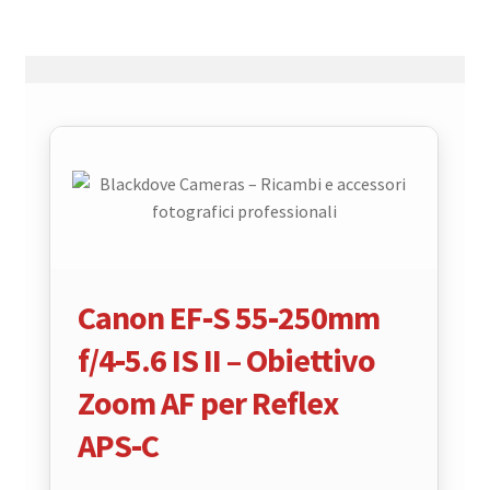
Canon EF‑S 55‑250mm
f/4‑5.6 IS II – Obiettivo
Zoom AF per Reflex
APS‑C