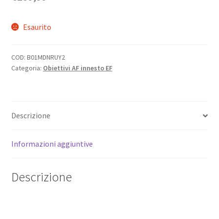
Esaurito
COD:
B01MDNRUY2
Categoria:
Obiettivi AF innesto EF
Descrizione
Informazioni aggiuntive
Descrizione