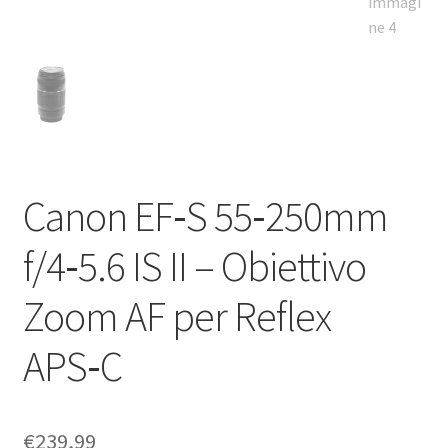
Canon EF‑S 55‑250mm
f/4‑5.6 IS II – Obiettivo
Zoom AF per Reflex
APS‑C
€
239,99