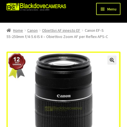
Vai
Vai
Menu
alla
al
navigazione
contenuto
Chi siamo
Home
Canon
Obiettivi AF innesto EF
Canon EF‑S
Espandi
55‑250mm f/4‑5.6 IS II – Obiettivo Zoom AF per Reflex APS‑C
Shop
il
menu
Spedizioni
child
Metodi di pagamento
Recesso
Privacy Policy
Blog