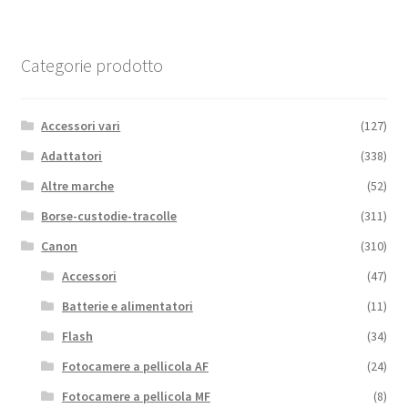
Categorie prodotto
Accessori vari
(127)
Adattatori
(338)
Altre marche
(52)
Borse-custodie-tracolle
(311)
Canon
(310)
Accessori
(47)
Batterie e alimentatori
(11)
Flash
(34)
Fotocamere a pellicola AF
(24)
Fotocamere a pellicola MF
(8)