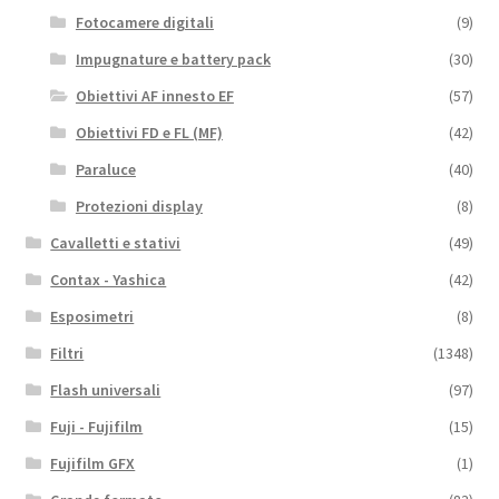
Fotocamere digitali
(9)
Impugnature e battery pack
(30)
Obiettivi AF innesto EF
(57)
Obiettivi FD e FL (MF)
(42)
Paraluce
(40)
Protezioni display
(8)
Cavalletti e stativi
(49)
Contax - Yashica
(42)
Esposimetri
(8)
Filtri
(1348)
Flash universali
(97)
Fuji - Fujifilm
(15)
Fujifilm GFX
(1)