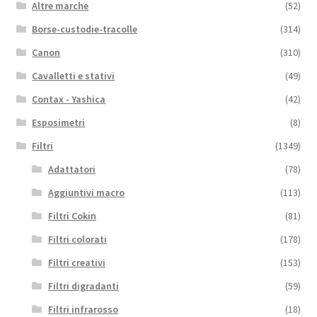
Altre marche
(52)
Borse-custodie-tracolle
(314)
Canon
(310)
Cavalletti e stativi
(49)
Contax - Yashica
(42)
Esposimetri
(8)
Filtri
(1349)
Adattatori
(78)
Aggiuntivi macro
(113)
Filtri Cokin
(81)
Filtri colorati
(178)
Filtri creativi
(153)
Filtri digradanti
(59)
Filtri infrarosso
(18)