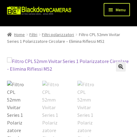
Vai
Vai
Menu
alla
al
navigazione
contenuto
Chi siamo
Home
Filtri
Filtri polarizzatori
Filtro CPL 52mm Vivitar
Espandi
Series 1 Polarizzatore Circolare – Elimina Riflessi M52
Shop
il
menu
Spedizioni
child
Metodi di pagamento
Recesso
Privacy Policy
Blog