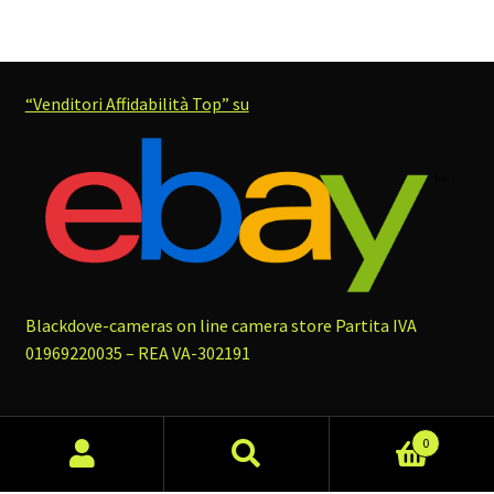
“Venditori Affidabilità Top” su
Blackdove-cameras on line camera store
Partita IVA
01969220035 – REA VA-302191
0
Cerca:
Cerca