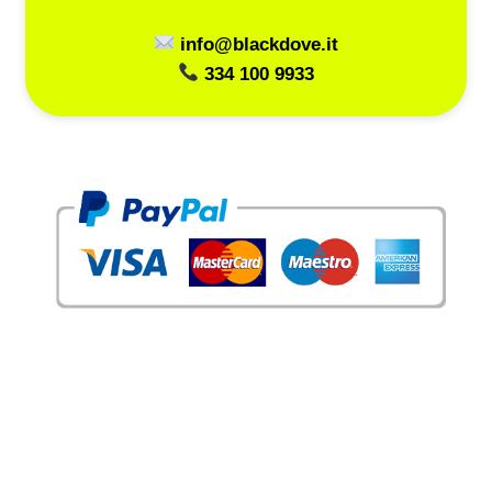
info@blackdove.it
334 100 9933