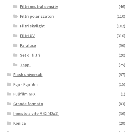
Filtri neutral density
(46)
Filtri polarizzatori
(110)
Filtri skylight
(102)
Filtri UV
(310)
Paraluce
(56)
Set di filtri
(20)
Tappi
(25)
Flash universali
(97)
Fuji - Fujifilm
(15)
Fujifilm GFX
(1)
Grande formato
(83)
Innesto a vite M42 (42x1)
(36)
Konica
(28)