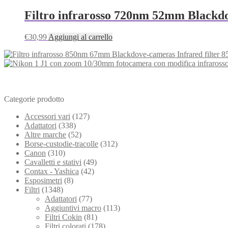
Filtro infrarosso 720nm 52mm Blackdo
€
30,99
Aggiungi al carrello
Categorie prodotto
Accessori vari
(127)
Adattatori
(338)
Altre marche
(52)
Borse-custodie-tracolle
(312)
Canon
(310)
Cavalletti e stativi
(49)
Contax - Yashica
(42)
Esposimetri
(8)
Filtri
(1348)
Adattatori
(77)
Aggiuntivi macro
(113)
Filtri Cokin
(81)
Filtri colorati
(178)