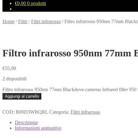
€
0,00
0 prodotti
Home
/
Filtri
/
Filtri infrarosso
/
Filtro infrarosso 950nm 77mm Blackdo
Filtro infrarosso 950nm 77mm B
€
55,99
2 disponibili
Filtro infrarosso 950nm 77mm Blackdove-cameras Infrared filter 950 
Aggiungi al carrello
COD:
B09D3WBQRL
Categoria:
Filtri infrarosso
Descrizione
Informazioni aggiuntive