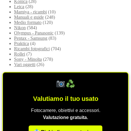
Konica
(28)
Leica
(28)
Mamiya - ricambi
(10)
Manuali e guide
(248)
Medio formato
(120)
Nikon
(584)
Olympus - Panasonic
(139)
Pentax - Samsung
(83)
Praktica
(4)
Ricambi fotografici
(704)
Rollei
(7)
Sony - Minolta
(278)
Vari oggetti
(26)
Valutiamo il tuo usato
Fotocamere, obiettivi e accessori.
Valutazione gratuita.