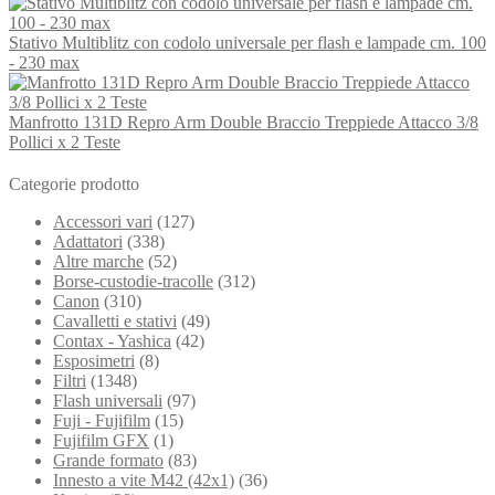
Stativo Multiblitz con codolo universale per flash e lampade cm. 100
- 230 max
Manfrotto 131D Repro Arm Double Braccio Treppiede Attacco 3/8
Pollici x 2 Teste
Categorie prodotto
Accessori vari
(127)
Adattatori
(338)
Altre marche
(52)
Borse-custodie-tracolle
(312)
Canon
(310)
Cavalletti e stativi
(49)
Contax - Yashica
(42)
Esposimetri
(8)
Filtri
(1348)
Flash universali
(97)
Fuji - Fujifilm
(15)
Fujifilm GFX
(1)
Grande formato
(83)
Innesto a vite M42 (42x1)
(36)