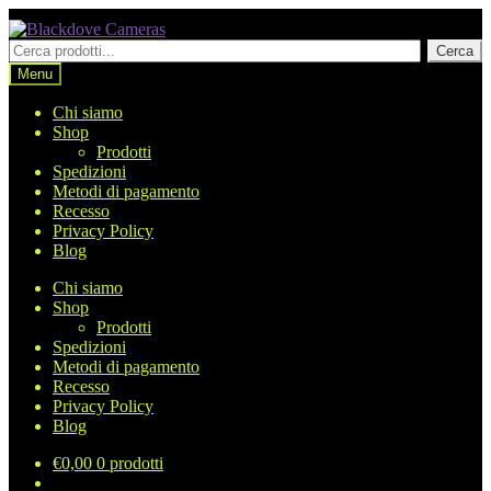
Vai
Vai
alla
al
Cerca
Cerca
navigazione
contenuto
prodotti
Menu
Chi siamo
Shop
Prodotti
Spedizioni
Metodi di pagamento
Recesso
Privacy Policy
Blog
Chi siamo
Shop
Prodotti
Spedizioni
Metodi di pagamento
Recesso
Privacy Policy
Blog
€
0,00
0 prodotti