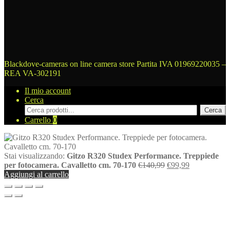
Blackdove-cameras on line camera store
Partita IVA 01969220035 –
REA VA-302191
Il mio account
Cerca
Cerca
Cerca
prodotti
Carrello
0
Stai visualizzando:
Gitzo R320 Studex Performance. Treppiede
Il
Il
per fotocamera. Cavalletto cm. 70-170
€
140,99
€
99,99
prezzo
prezzo
Aggiungi al carrello
originale
attuale
era:
è:
€140,99.
€99,99.