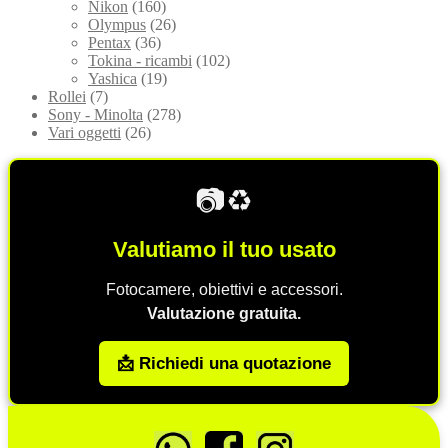
Nikon
(160)
Olympus
(26)
Pentax
(36)
Tokina - ricambi
(102)
Yashica
(19)
Rollei
(7)
Sony - Minolta
(278)
Vari oggetti
(26)
📷♻️
Valutiamo il tuo usato
Fotocamere, obiettivi e accessori.
Valutazione gratuita.
📩 Richiedi una quotazione