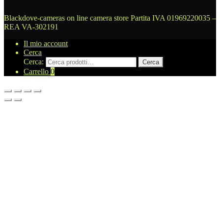
Blackdove-cameras on line camera store
Partita IVA 01969220035 –
REA VA-302191
Il mio account
Cerca
Cerca:
Cerca
Carrello
0