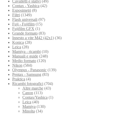
Cavalletti e stativi
(49)
Contax - Yashica
(42)
Esposimetri
(8)
Filtri
(1349)
Flash universali
(97)
Fuji - Fujifilm
(15)
Fujifilm GFX
(1)
Grande formato
(83)
Innesto a vite M42 (42x1)
(36)
Konica
(28)
Leica
(28)
Mamiya - ricambi
(10)
Manuali e guide
(248)
Medio formato
(120)
Nikon
(584)
Olympus - Panasonic
(139)
Pentax - Samsung
(83)
Praktica
(4)
Ricambi fotografici
(704)
Altre marche
(43)
Canon
(113)
Contax/Yashica
(1)
Leica
(40)
Mamiya
(130)
Minolta
(34)