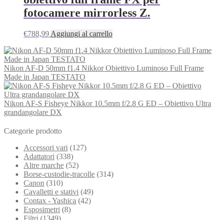
fotocamere mirrorless Z.
€
788,99
Aggiungi al carrello
Nikon AF-D 50mm f1.4 Nikkor Obiettivo Luminoso Full Frame
Made in Japan TESTATO
Nikon AF‑S Fisheye Nikkor 10.5mm f/2.8 G ED – Obiettivo Ultra
grandangolare DX
Categorie prodotto
Accessori vari
(127)
Adattatori
(338)
Altre marche
(52)
Borse-custodie-tracolle
(314)
Canon
(310)
Cavalletti e stativi
(49)
Contax - Yashica
(42)
Esposimetri
(8)
Filtri
(1349)