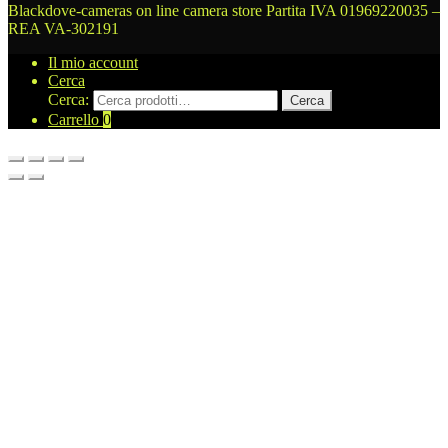
Blackdove-cameras on line camera store
Partita IVA 01969220035 –
REA VA-302191
Il mio account
Cerca
Cerca:
Cerca
Carrello
0