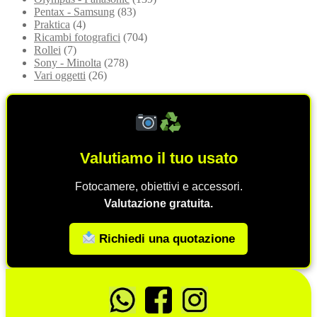
Pentax - Samsung
(83)
Praktica
(4)
Ricambi fotografici
(704)
Rollei
(7)
Sony - Minolta
(278)
Vari oggetti
(26)
Valutiamo il tuo usato
Fotocamere, obiettivi e accessori.
Valutazione gratuita.
Richiedi una quotazione