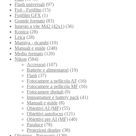
Flash universali
(97)
Fuji - Fujifilm
(15)
Fujifilm GFX
(1)
Grande formato
(83)
Innesto a vite M42 (42x1)
(36)
Konica
(28)
Leica
(28)
Mamiya - ricambi
(10)
Manuali e guide
(248)
Medio formato
(120)
Nikon
(584)
Accessori
(107)
Batterie e alimentatori
(19)
Flash
(37)
Fotocamere a pellicola AF
(16)
Fotocamere a pellicola MF
(16)
Fotocamere digitali
(9)
Impugnature e battery pack
(41)
Manuali e guide
(8)
Obiettivi AI (MF)
(55)
Obiettivi autofocus
(121)
Obiettivi pre AI (MF)
(40)
Paraluce
(78)
Protezioni display
(38)
Olympus - Panasonic
(139)