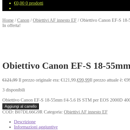
€
0,00
0 prodotti
Home
/
Canon
/
Obiettivi AF innesto EF
/
Obiettivo Canon EF-S 18
In offerta!
Obiettivo Canon EF-S 18-55mm
€
121,99
Il prezzo originale era: €121,99.
€
99,99
Il prezzo attuale è: €9
3 disponibili
Obiettivo Canon EF-S 18-55mm f/4-5.6 IS STM per EOS 2000D 40
Aggiungi al carrello
COD:
B07DL66G9R
Categoria:
Obiettivi AF innesto EF
Descrizione
Informazioni aggiuntive