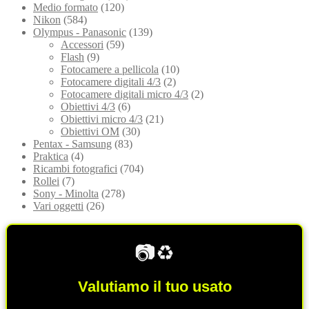
Medio formato
(120)
Nikon
(584)
Olympus - Panasonic
(139)
Accessori
(59)
Flash
(9)
Fotocamere a pellicola
(10)
Fotocamere digitali 4/3
(2)
Fotocamere digitali micro 4/3
(2)
Obiettivi 4/3
(6)
Obiettivi micro 4/3
(21)
Obiettivi OM
(30)
Pentax - Samsung
(83)
Praktica
(4)
Ricambi fotografici
(704)
Rollei
(7)
Sony - Minolta
(278)
Vari oggetti
(26)
📷♻️
Valutiamo il tuo usato