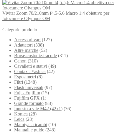
Vivitar Zoom 70/210mm f4,5-5,6 Macro 1:4 obiettivo per
fotocamere Olympus OM
Categorie prodotto
Accessori vari
(127)
Adattatori
(338)
Altre marche
(52)
Borse-custodie-tracolle
(311)
Canon
(310)
Cavalletti e stativi
(49)
Contax - Yashica
(42)
Esposimetri
(8)
Filtri
(1348)
Flash universali
(97)
Fuji - Fujifilm
(15)
Fujifilm GFX
(1)
Grande formato
(83)
Innesto a vite M42 (42x1)
(36)
Konica
(28)
Leica
(28)
Mamiya - ricambi
(10)
Manuali e guide
(248)