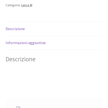
Nikon
Categoria:
Leica M
S
su
corpi
Leica
Descrizione
M.
Adattatore.
Informazioni aggiuntive
ALM
6
bit.
Descrizione
quantità