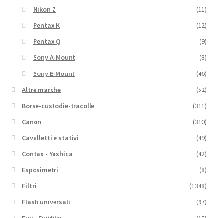
Nikon Z
(11)
Pentax K
(12)
Pentax Q
(9)
Sony A-Mount
(8)
Sony E-Mount
(46)
Altre marche
(52)
Borse-custodie-tracolle
(311)
Canon
(310)
Cavalletti e stativi
(49)
Contax - Yashica
(42)
Esposimetri
(8)
Filtri
(1348)
Flash universali
(97)
Fuji - Fujifilm
(15)