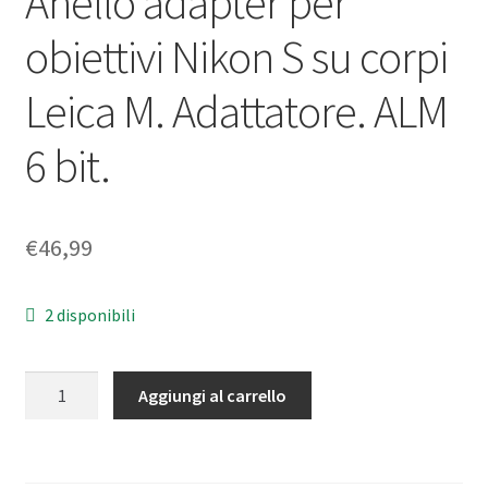
Anello adapter per
obiettivi Nikon S su corpi
Leica M. Adattatore. ALM
6 bit.
€
46,99
2 disponibili
Anello
Aggiungi al carrello
adapter
per
obiettivi