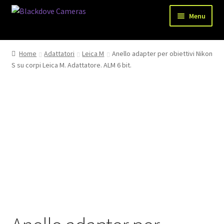
Vai
Vai
Menu
alla
al
navigazione
contenuto
Chi siamo
Home
Adattatori
Leica M
Anello adapter per obiettivi Nikon
Espandi
S su corpi Leica M. Adattatore. ALM 6 bit.
Shop
il
menu
Spedizioni
child
Metodi di pagamento
Recesso
Privacy Policy
Blog