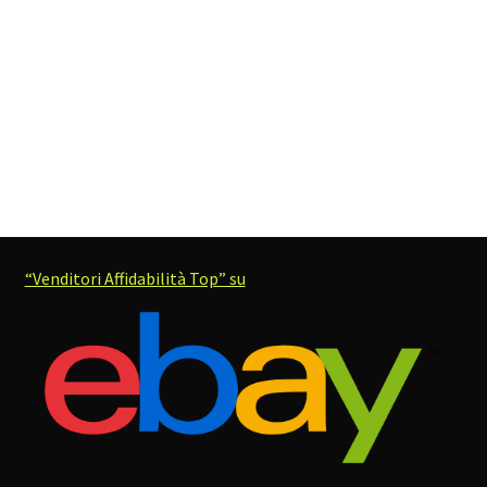
“Venditori Affidabilità Top” su