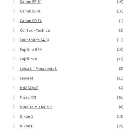
Canon EF-M
(16)
Canon EF-R
(16)
Canon FD FL
(1)
Contax - Yashica
(3)
Four thirds (4/3)
(11)
Fujifilm GFX
(10)
Fujifilm X
(32)
Leica L - Panasonic L
(8)
Leica M
(21)
M42 (42x1)
(4)
Micro 4/3
(46)
Minolta MD MC SR
(8)
Nikon 1
(13)
Nikon F
(25)