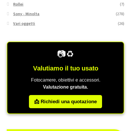
Rollei
(7)
Sony - Minolta
(278)
Vari oggetti
(26)
📷♻️
Valutiamo il tuo usato
Fotocamere, obiettivi e accessori.
Valutazione gratuita.
📩 Richiedi una quotazione