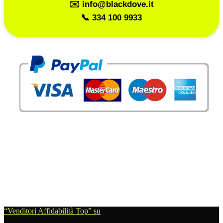
✉️ info@blackdove.it
📞 334 100 9933
“Venditori Affidabilità Top” su