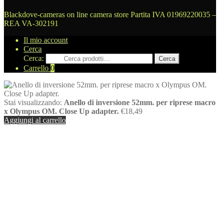
Blackdove-cameras on line camera store
Partita IVA 01969220035 –
REA VA-302191
Il mio account
Cerca
Cerca:
Cerca
Carrello
0
Stai visualizzando:
Anello di inversione 52mm. per riprese macro
x Olympus OM. Close Up adapter.
€
18,49
Aggiungi al carrello