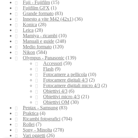
Fuji - Fujifilm
(15)
Fujifilm GFX
(1)
Grande formato
(83)
Innesto a vite M42 (42x1)
(36)
Konica
(28)
Leica
(28)
Mamiya - ricambi
(10)
Manuali e guide
(248)
Medio formato
(120)
Nikon
(584)
Olympus - Panasonic
(139)
Accessori
(59)
Flash
(9)
Fotocamere a pellicola
(10)
Fotocamere digitali 4/3
(2)
Fotocamere digitali micro 4/3
(2)
Obiettivi 4/3
(6)
Obiettivi micro 4/3
(21)
Obiettivi OM
(30)
Pentax - Samsung
(83)
Praktica
(4)
Ricambi fotografici
(704)
Rollei
(7)
Sony - Minolta
(278)
Vari oggetti
(26)