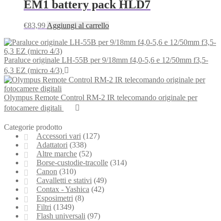
EM1 battery pack HLD7
€
83,99
Aggiungi al carrello
Paraluce originale LH-55B per 9/18mm f4,0-5,6 e 12/50mm f3,5-
6,3 EZ (micro 4/3)
Olympus Remote Control RM-2 IR telecomando originale per
fotocamere digitali
Categorie prodotto
Accessori vari
(127)
Adattatori
(338)
Altre marche
(52)
Borse-custodie-tracolle
(314)
Canon
(310)
Cavalletti e stativi
(49)
Contax - Yashica
(42)
Esposimetri
(8)
Filtri
(1349)
Flash universali
(97)