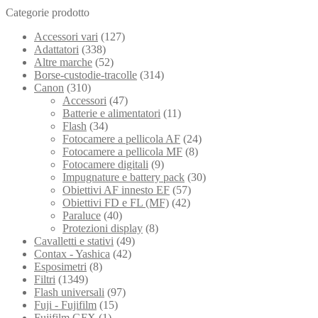
Categorie prodotto
Accessori vari
(127)
Adattatori
(338)
Altre marche
(52)
Borse-custodie-tracolle
(314)
Canon
(310)
Accessori
(47)
Batterie e alimentatori
(11)
Flash
(34)
Fotocamere a pellicola AF
(24)
Fotocamere a pellicola MF
(8)
Fotocamere digitali
(9)
Impugnature e battery pack
(30)
Obiettivi AF innesto EF
(57)
Obiettivi FD e FL (MF)
(42)
Paraluce
(40)
Protezioni display
(8)
Cavalletti e stativi
(49)
Contax - Yashica
(42)
Esposimetri
(8)
Filtri
(1349)
Flash universali
(97)
Fuji - Fujifilm
(15)
Fujifilm GFX
(1)