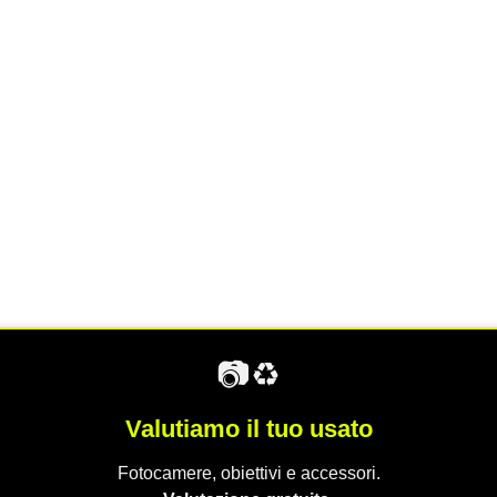
📷♻️
Valutiamo il tuo usato
Fotocamere, obiettivi e accessori.