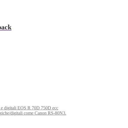
pack
a e digitali EOS R 70D 750D ecc
iche/digitali come Canon RS-80N3.