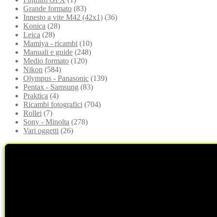
Grande formato
(83)
Innesto a vite M42 (42x1)
(36)
Konica
(28)
Leica
(28)
Mamiya - ricambi
(10)
Manuali e guide
(248)
Medio formato
(120)
Nikon
(584)
Olympus - Panasonic
(139)
Pentax - Samsung
(83)
Praktica
(4)
Ricambi fotografici
(704)
Rollei
(7)
Sony - Minolta
(278)
Vari oggetti
(26)