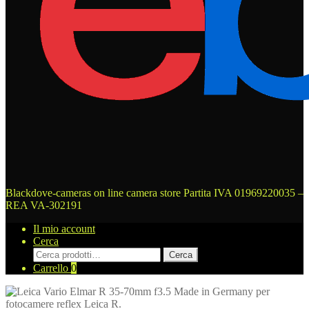
Blackdove-cameras on line camera store
Partita IVA 01969220035 –
REA VA-302191
Il mio account
Cerca
Cerca:
Cerca
Carrello
0