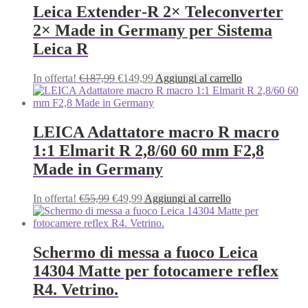
Leica Extender‑R 2× Teleconverter
2× Made in Germany per Sistema
Leica R
Il
Il
In offerta!
€
187,99
€
149,99
Aggiungi al carrello
prezzo
prezzo
originale
attuale
era:
è:
€187,99.
€149,99.
LEICA Adattatore macro R macro
1:1 Elmarit R 2,8/60 60 mm F2,8
Made in Germany
Il
Il
In offerta!
€
55,99
€
49,99
Aggiungi al carrello
prezzo
prezzo
originale
attuale
era:
è:
€55,99.
€49,99.
Schermo di messa a fuoco Leica
14304 Matte per fotocamere reflex
R4. Vetrino.