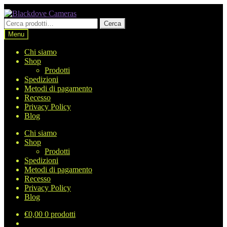
Vai
Vai
alla
al
Cerca:
Cerca
navigazione
contenuto
Menu
Chi siamo
Shop
Prodotti
Spedizioni
Metodi di pagamento
Recesso
Privacy Policy
Blog
Chi siamo
Shop
Prodotti
Spedizioni
Metodi di pagamento
Recesso
Privacy Policy
Blog
€
0,00
0 prodotti