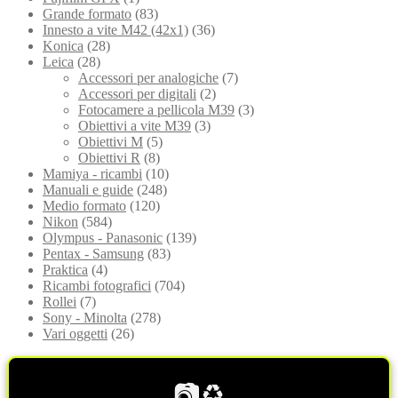
Grande formato
(83)
Innesto a vite M42 (42x1)
(36)
Konica
(28)
Leica
(28)
Accessori per analogiche
(7)
Accessori per digitali
(2)
Fotocamere a pellicola M39
(3)
Obiettivi a vite M39
(3)
Obiettivi M
(5)
Obiettivi R
(8)
Mamiya - ricambi
(10)
Manuali e guide
(248)
Medio formato
(120)
Nikon
(584)
Olympus - Panasonic
(139)
Pentax - Samsung
(83)
Praktica
(4)
Ricambi fotografici
(704)
Rollei
(7)
Sony - Minolta
(278)
Vari oggetti
(26)
📷♻️