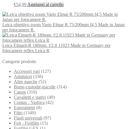
€
54,99
Aggiungi al carrello
Leica obiettivo zoom Vario Elmar R 75/200mm f4,5 Made in Japan
per fotocamere R.
Leica Elmarit-R 180mm. f/2.8 11923 Made in Germany per
fotocamere reflex Leica R
Categorie prodotto
Accessori vari
(127)
Adattatori
(338)
Altre marche
(52)
Borse-custodie-tracolle
(314)
Canon
(310)
Cavalletti e stativi
(49)
Contax - Yashica
(42)
Esposimetri
(8)
Filtri
(1349)
Flash universali
(97)
Fuji - Fujifilm
(15)
Fujifilm GFX
(1)