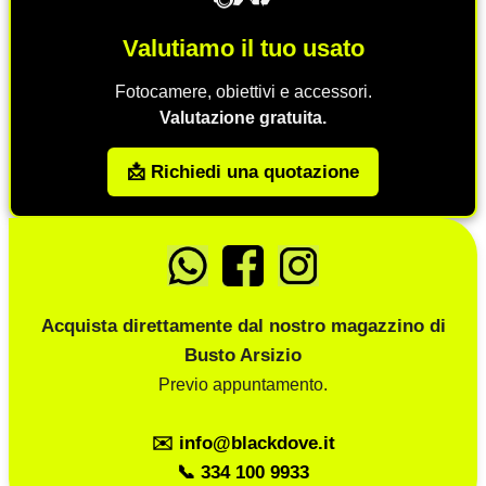
Valutiamo il tuo usato
Fotocamere, obiettivi e accessori.
Valutazione gratuita.
📩 Richiedi una quotazione
Acquista direttamente dal nostro magazzino di
Busto Arsizio
Previo appuntamento.
✉️ info@blackdove.it
📞 334 100 9933