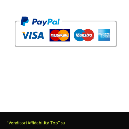
“Venditori Affidabilità Top” su