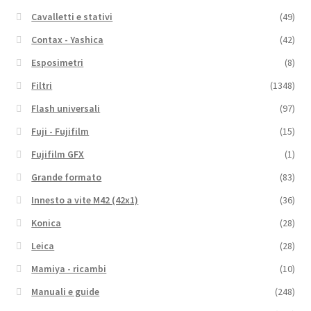
Cavalletti e stativi
(49)
Contax - Yashica
(42)
Esposimetri
(8)
Filtri
(1348)
Flash universali
(97)
Fuji - Fujifilm
(15)
Fujifilm GFX
(1)
Grande formato
(83)
Innesto a vite M42 (42x1)
(36)
Konica
(28)
Leica
(28)
Mamiya - ricambi
(10)
Manuali e guide
(248)