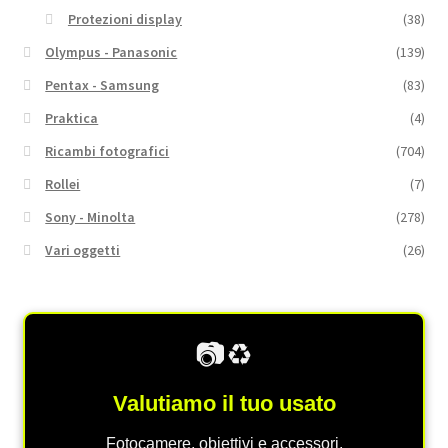
Protezioni display
(38)
Olympus - Panasonic
(139)
Pentax - Samsung
(83)
Praktica
(4)
Ricambi fotografici
(704)
Rollei
(7)
Sony - Minolta
(278)
Vari oggetti
(26)
📷♻️
Valutiamo il tuo usato
Fotocamere, obiettivi e accessori.