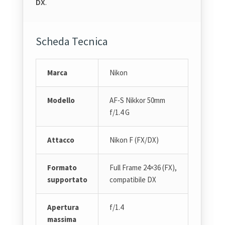
DX
.
Scheda Tecnica
Marca
Nikon
Modello
AF‑S Nikkor 50mm
f/1.4 G
Attacco
Nikon F (FX/DX)
Formato
Full Frame 24×36 (FX),
supportato
compatibile DX
Apertura
f/1.4
massima