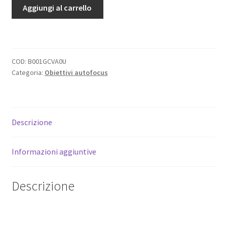
Nikon
Aggiungi al carrello
AF-
S
Nikkor
50mm
COD:
B001GCVA0U
f/1.4
Categoria:
Obiettivi autofocus
G
-
Obiettivo
Standard
Descrizione
Luminoso
Full
Informazioni aggiuntive
Frame
FX
quantità
Descrizione