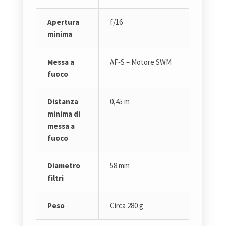
Apertura
f/16
minima
Messa a
AF‑S – Motore SWM
fuoco
Distanza
0,45 m
minima di
messa a
fuoco
Diametro
58 mm
filtri
Peso
Circa 280 g