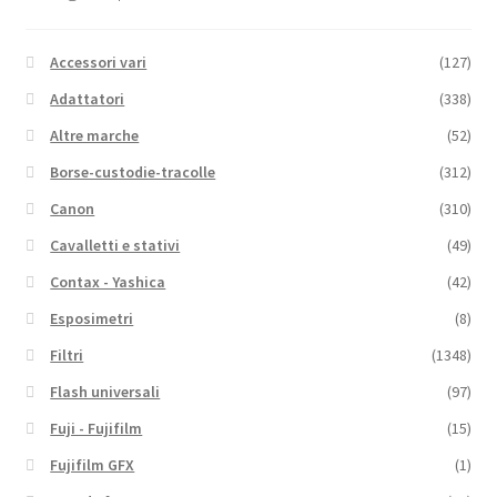
Accessori vari
(127)
Adattatori
(338)
Altre marche
(52)
Borse-custodie-tracolle
(312)
Canon
(310)
Cavalletti e stativi
(49)
Contax - Yashica
(42)
Esposimetri
(8)
Filtri
(1348)
Flash universali
(97)
Fuji - Fujifilm
(15)
Fujifilm GFX
(1)