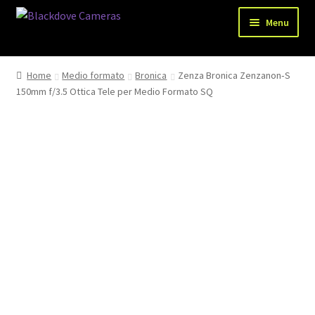
Vai
Vai
Menu
alla
al
navigazione
contenuto
Chi siamo
Home
Medio formato
Bronica
Zenza Bronica Zenzanon‑S
Espandi
150mm f/3.5 Ottica Tele per Medio Formato SQ
Shop
il
menu
Spedizioni
child
Metodi di pagamento
Recesso
Privacy Policy
Blog