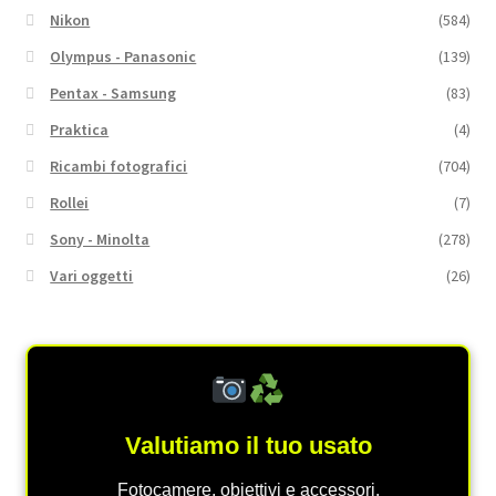
Nikon
(584)
Olympus - Panasonic
(139)
Pentax - Samsung
(83)
Praktica
(4)
Ricambi fotografici
(704)
Rollei
(7)
Sony - Minolta
(278)
Vari oggetti
(26)
Valutiamo il tuo usato
Fotocamere, obiettivi e accessori.