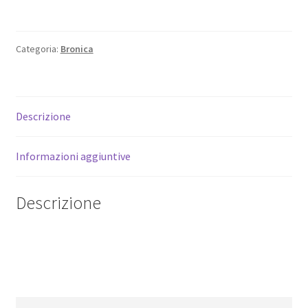
Zenzanon‑S
150mm
f/3.5
Categoria:
Bronica
Ottica
Tele
per
Medio
Descrizione
Formato
SQ
Informazioni aggiuntive
quantità
Descrizione