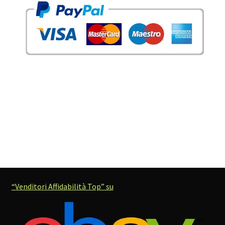
“Venditori Affidabilità Top” su