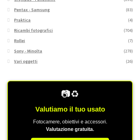
Pentax - Samsung
(83)
Praktica
(4)
Ricambi fotografici
(704)
Rollei
(7)
Sony - Minolta
(278)
Vari oggetti
(26)
📷♻️
Valutiamo il tuo usato
Fotocamere, obiettivi e accessori.
Valutazione gratuita.