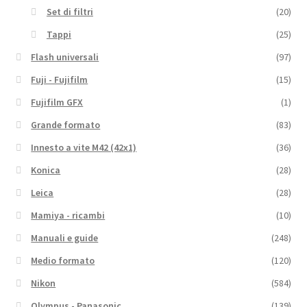
Set di filtri
(20)
Tappi
(25)
Flash universali
(97)
Fuji - Fujifilm
(15)
Fujifilm GFX
(1)
Grande formato
(83)
Innesto a vite M42 (42x1)
(36)
Konica
(28)
Leica
(28)
Mamiya - ricambi
(10)
Manuali e guide
(248)
Medio formato
(120)
Nikon
(584)
Olympus - Panasonic
(139)