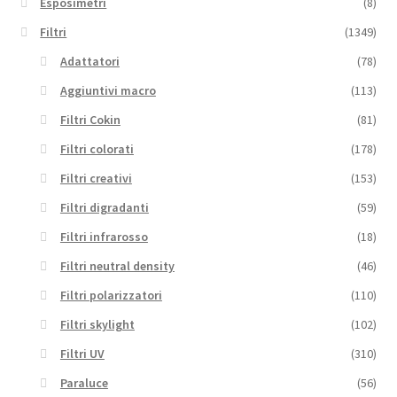
Esposimetri
(8)
Filtri
(1349)
Adattatori
(78)
Aggiuntivi macro
(113)
Filtri Cokin
(81)
Filtri colorati
(178)
Filtri creativi
(153)
Filtri digradanti
(59)
Filtri infrarosso
(18)
Filtri neutral density
(46)
Filtri polarizzatori
(110)
Filtri skylight
(102)
Filtri UV
(310)
Paraluce
(56)