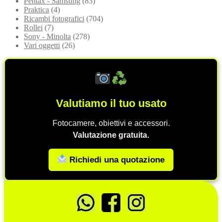
Pentax - Samsung
(83)
Praktica
(4)
Ricambi fotografici
(704)
Rollei
(7)
Sony - Minolta
(278)
Vari oggetti
(26)
Valutiamo il tuo usato
Fotocamere, obiettivi e accessori.
Valutazione gratuita.
Richiedi una quotazione