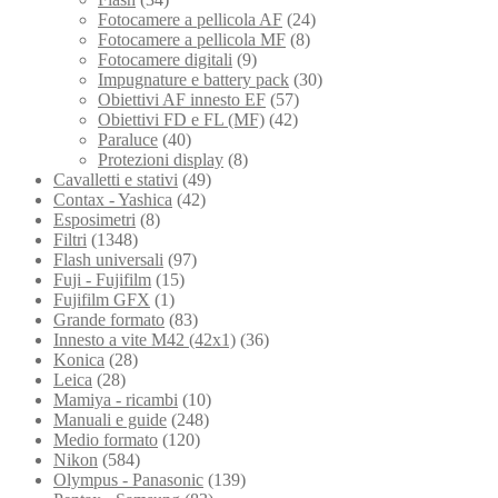
Fotocamere a pellicola AF
(24)
Fotocamere a pellicola MF
(8)
Fotocamere digitali
(9)
Impugnature e battery pack
(30)
Obiettivi AF innesto EF
(57)
Obiettivi FD e FL (MF)
(42)
Paraluce
(40)
Protezioni display
(8)
Cavalletti e stativi
(49)
Contax - Yashica
(42)
Esposimetri
(8)
Filtri
(1348)
Flash universali
(97)
Fuji - Fujifilm
(15)
Fujifilm GFX
(1)
Grande formato
(83)
Innesto a vite M42 (42x1)
(36)
Konica
(28)
Leica
(28)
Mamiya - ricambi
(10)
Manuali e guide
(248)
Medio formato
(120)
Nikon
(584)
Olympus - Panasonic
(139)