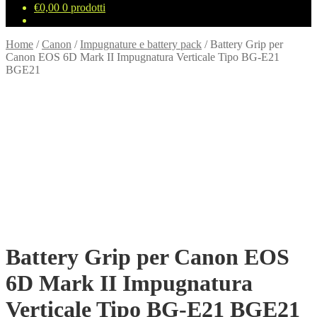
€
0,00
0 prodotti
Home
/
Canon
/
Impugnature e battery pack
/
Battery Grip per
Canon EOS 6D Mark II Impugnatura Verticale Tipo BG-E21
BGE21
Battery Grip per Canon EOS
6D Mark II Impugnatura
Verticale Tipo BG-E21 BGE21