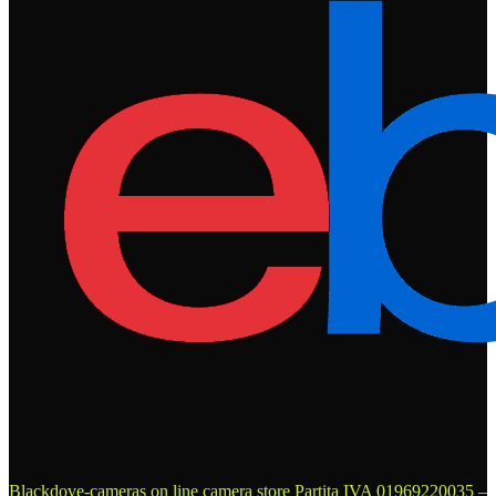
Blackdove-cameras on line camera store
Partita IVA 01969220035 –