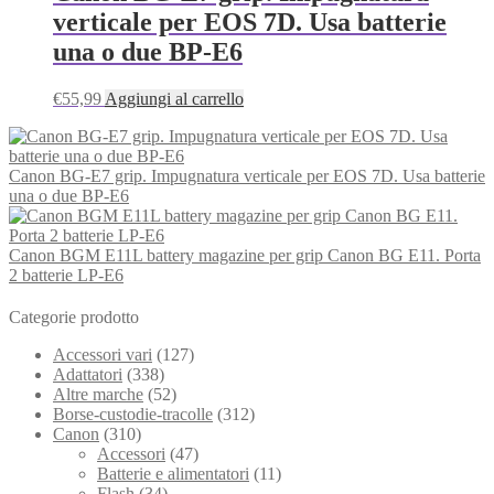
verticale per EOS 7D. Usa batterie
una o due BP-E6
€
55,99
Aggiungi al carrello
Canon BG-E7 grip. Impugnatura verticale per EOS 7D. Usa batterie
una o due BP-E6
Canon BGM E11L battery magazine per grip Canon BG E11. Porta
2 batterie LP-E6
Categorie prodotto
Accessori vari
(127)
Adattatori
(338)
Altre marche
(52)
Borse-custodie-tracolle
(312)
Canon
(310)
Accessori
(47)
Batterie e alimentatori
(11)
Flash
(34)