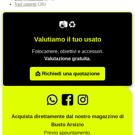
Vari oggetti
(26)
📷♻️
Valutiamo il tuo usato
Fotocamere, obiettivi e accessori.
Valutazione gratuita.
📩 Richiedi una quotazione
Acquista direttamente dal nostro magazzino di
Busto Arsizio
Previo appuntamento.