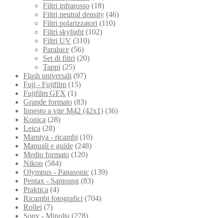
Filtri infrarosso
(18)
Filtri neutral density
(46)
Filtri polarizzatori
(110)
Filtri skylight
(102)
Filtri UV
(310)
Paraluce
(56)
Set di filtri
(20)
Tappi
(25)
Flash universali
(97)
Fuji - Fujifilm
(15)
Fujifilm GFX
(1)
Grande formato
(83)
Innesto a vite M42 (42x1)
(36)
Konica
(28)
Leica
(28)
Mamiya - ricambi
(10)
Manuali e guide
(248)
Medio formato
(120)
Nikon
(584)
Olympus - Panasonic
(139)
Pentax - Samsung
(83)
Praktica
(4)
Ricambi fotografici
(704)
Rollei
(7)
Sony - Minolta
(278)