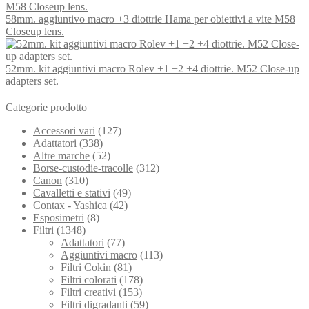
58mm. aggiuntivo macro +3 diottrie Hama per obiettivi a vite M58
Closeup lens.
52mm. kit aggiuntivi macro Rolev +1 +2 +4 diottrie. M52 Close-up
adapters set.
Categorie prodotto
Accessori vari
(127)
Adattatori
(338)
Altre marche
(52)
Borse-custodie-tracolle
(312)
Canon
(310)
Cavalletti e stativi
(49)
Contax - Yashica
(42)
Esposimetri
(8)
Filtri
(1348)
Adattatori
(77)
Aggiuntivi macro
(113)
Filtri Cokin
(81)
Filtri colorati
(178)
Filtri creativi
(153)
Filtri digradanti
(59)