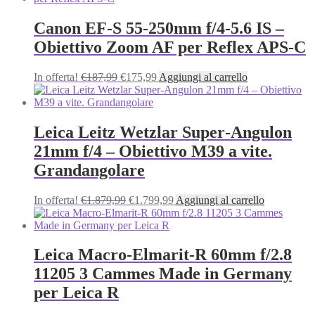
era:
è:
€64,99.
€59,99.
Canon EF‑S 55‑250mm f/4‑5.6 IS –
Obiettivo Zoom AF per Reflex APS‑C
Il
Il
In offerta!
€
187,99
€
175,99
Aggiungi al carrello
prezzo
prezzo
originale
attuale
era:
è:
€187,99.
€175,99.
Leica Leitz Wetzlar Super‑Angulon
21mm f/4 – Obiettivo M39 a vite.
Grandangolare
Il
Il
In offerta!
€
1.879,99
€
1.799,99
Aggiungi al carrello
prezzo
prezzo
originale
attuale
era:
è:
€1.879,99.
€1.799,99.
Leica Macro‑Elmarit‑R 60mm f/2.8
11205 3 Cammes Made in Germany
per Leica R