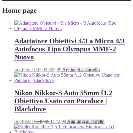
Home page
Adattatore Obiettivi 4/3 a Micro 4/3
Autofocus Tipo Olympus MMF-2
Nuovo
Il
Il
In offerta!
€
67,99
€
65,99
Aggiungi al carrello
prezzo
prezzo
originale
attuale
era:
è:
€67,99.
€65,99.
Nikon Nikkor-S Auto 55mm f1.2
Obiettivo Usato con Paraluce |
Blackdove
Il
Il
In offerta!
€
549,99
€
542,99
Aggiungi al carrello
prezzo
prezzo
originale
attuale