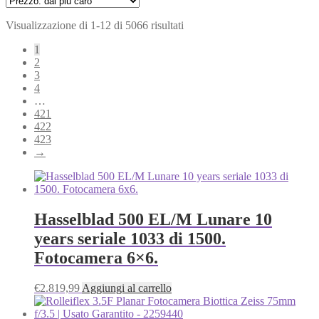
Prezzo:
Visualizzazione di 1-12 di 5066 risultati
dal
1
più
2
caro
3
4
…
421
422
423
→
Hasselblad 500 EL/M Lunare 10
years seriale 1033 di 1500.
Fotocamera 6×6.
€
2.819,99
Aggiungi al carrello