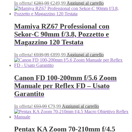
Il
Il
In offerta!
€
281,99
€
249,99
Aggiungi al carrello
prezzo
prezzo
originale
attuale
era:
è:
€281,99.
€249,99.
Mamiya RZ67 Professional con
Sekor-C 90mm f/3.8, Pozzetto e
Magazzino 120 Testata
Il
Il
In offerta!
€
939,99
€
899,99
Aggiungi al carrello
prezzo
prezzo
originale
attuale
era:
è:
€939,99.
€899,99.
Canon FD 100-200mm f/5.6 Zoom
Manuale per Reflex FD – Usato
Garantito
Il
Il
In offerta!
€
93,99
€
79,99
Aggiungi al carrello
prezzo
prezzo
originale
attuale
era:
è:
€93,99.
€79,99.
Pentax KA Zoom 70-210mm f/4.5