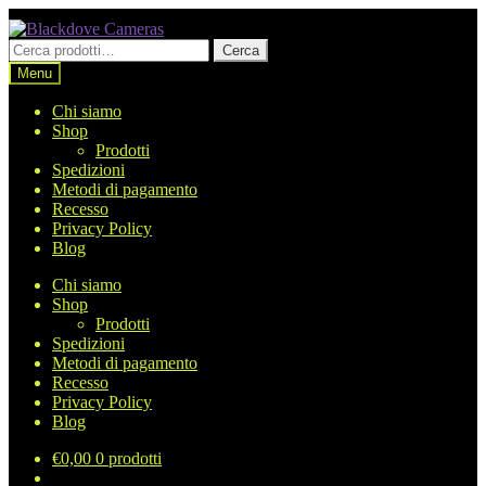
Vai
Vai
alla
al
Cerca:
Cerca
navigazione
contenuto
Menu
Chi siamo
Shop
Prodotti
Spedizioni
Metodi di pagamento
Recesso
Privacy Policy
Blog
Chi siamo
Shop
Prodotti
Spedizioni
Metodi di pagamento
Recesso
Privacy Policy
Blog
€
0,00
0 prodotti