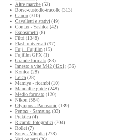
Altre marche
(52)
Borse-custodie-tracolle
(313)
Canon
(310)
Cavalletti e stativi
(49)
Contax - Yashica
(42)
Esposimetri
(8)
Filtri
(1348)
Flash universali
(97)
Fuji - Fujifilm
(15)
Fujifilm GFX
(1)
Grande formato
(83)
Innesto a vite M42 (42x1)
(36)
Konica
(28)
Leica
(28)
Mamiya - ricambi
(10)
Manuali e guide
(248)
Medio formato
(120)
Nikon
(584)
Olympus - Panasonic
(139)
Pentax - Samsung
(83)
Praktica
(4)
Ricambi fotografici
(704)
Rollei
(7)
Sony - Minolta
(278)
Vari oggetti
(26)