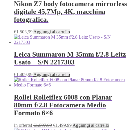
€1.869,99.
€1.799,99.
Nikon Z7 body fotocamera mirrorless
digitale 45,7Mp, 4K, macchina
fotografica.
€
1.503,99
Aggiungi al carrello
Leica Summaron M 35mm f/2.8 Leitz
Usato – S/N 2217303
€
1.409,99
Aggiungi al carrello
Rollei Rolleiflex 6008 con Planar
80mm f/2.8 Fotocamera Medio
Formato 6×6
Il
Il
In offerta!
€
1.597,99
€
1.499,99
Aggiungi al carrello