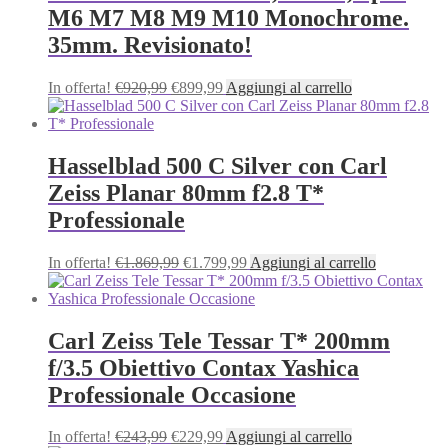
M6 M7 M8 M9 M10 Monochrome.
35mm. Revisionato!
Il
Il
In offerta!
€
920,99
€
899,99
Aggiungi al carrello
prezzo
prezzo
originale
attuale
era:
è:
€920,99.
€899,99.
Hasselblad 500 C Silver con Carl
Zeiss Planar 80mm f2.8 T*
Professionale
Il
Il
In offerta!
€
1.869,99
€
1.799,99
Aggiungi al carrello
prezzo
prezzo
originale
attuale
era:
è:
€1.869,99.
€1.799,99.
Carl Zeiss Tele Tessar T* 200mm
f/3.5 Obiettivo Contax Yashica
Professionale Occasione
Il
Il
In offerta!
€
243,99
€
229,99
Aggiungi al carrello