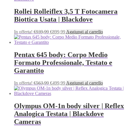
era:
è:
€549,99.
€542,99.
Rollei Rolleiflex 3,5 T Fotocamera
Biottica Usata | Blackdove
Il
Il
In offerta!
€
939,99
€
899,99
Aggiungi al carrello
prezzo
prezzo
originale
attuale
era:
è:
€939,99.
€899,99.
Pentax 645 body: Corpo Medio
Formato Professionale, Testato e
Garantito
Il
Il
In offerta!
€
563,99
€
499,99
Aggiungi al carrello
prezzo
prezzo
originale
attuale
era:
è:
€563,99.
€499,99.
Olympus OM-1n body silver | Reflex
Analogica Testata | Blackdove
Cameras