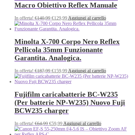
Macro Obiettivo Reflex Manuale
Il
Il
In offerta!
€
140,99
€
129,99
Aggiungi al carrello
prezzo
prezzo
originale
attuale
era:
è:
€140,99.
€129,99.
Minolta X-700 Corpo Nero Reflex
Pellicola 35mm Funzionante
Garantita. Analogica.
Il
Il
In offerta!
€
187,99
€
159,99
Aggiungi al carrello
prezzo
prezzo
originale
attuale
era:
è:
€187,99.
€159,99.
Fujifilm caricabatterie BC-W235
(Per batterie NP-W235) Nuovo Fuji
BCW235 charger
Il
Il
In offerta!
€
64,99
€
59,99
Aggiungi al carrello
prezzo
prezzo
originale
attuale