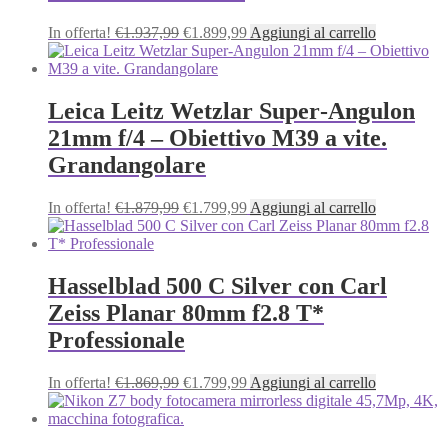
Il
Il
In offerta!
€
1.937,99
€
1.899,99
Aggiungi al carrello
prezzo
prezzo
originale
attuale
era:
è:
€1.937,99.
€1.899,99.
Leica Leitz Wetzlar Super‑Angulon
21mm f/4 – Obiettivo M39 a vite.
Grandangolare
Il
Il
In offerta!
€
1.879,99
€
1.799,99
Aggiungi al carrello
prezzo
prezzo
originale
attuale
era:
è:
€1.879,99.
€1.799,99.
Hasselblad 500 C Silver con Carl
Zeiss Planar 80mm f2.8 T*
Professionale
Il
Il
In offerta!
€
1.869,99
€
1.799,99
Aggiungi al carrello
prezzo
prezzo
originale
attuale
era:
è: