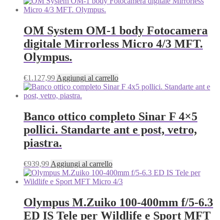
prezzo
prezzo
originale
attuale
era:
è:
€1.597,99.
€1.499,99.
OM System OM-1 body Fotocamera
digitale Mirrorless Micro 4/3 MFT.
Olympus.
€
1.127,99
Aggiungi al carrello
Banco ottico completo Sinar F 4×5
pollici. Standarte ant e post, vetro,
piastra.
€
939,99
Aggiungi al carrello
Olympus M.Zuiko 100‑400mm f/5‑6.3
ED IS Tele per Wildlife e Sport MFT