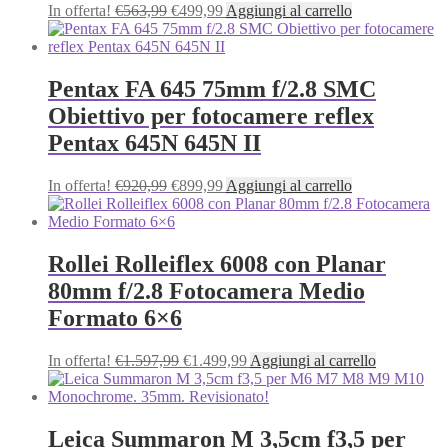
Il
Il
In offerta!
€
563,99
€
499,99
Aggiungi al carrello
prezzo
prezzo
originale
attuale
era:
è:
€563,99.
€499,99.
Pentax FA 645 75mm f/2.8 SMC
Obiettivo per fotocamere reflex
Pentax 645N 645N II
Il
Il
In offerta!
€
920,99
€
899,99
Aggiungi al carrello
prezzo
prezzo
originale
attuale
era:
è:
€920,99.
€899,99.
Rollei Rolleiflex 6008 con Planar
80mm f/2.8 Fotocamera Medio
Formato 6×6
Il
Il
In offerta!
€
1.597,99
€
1.499,99
Aggiungi al carrello
prezzo
prezzo
originale
attuale
era:
è:
€1.597,99.
€1.499,99.
Leica Summaron M 3,5cm f3,5 per