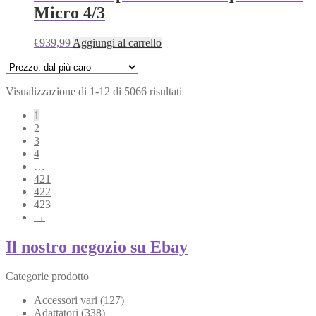
Micro 4/3
€
939,99
Aggiungi al carrello
Prezzo:
Visualizzazione di 1-12 di 5066 risultati
dal
1
più
2
caro
3
4
…
421
422
423
→
Il nostro
negozio su Ebay
Categorie prodotto
Accessori vari
(127)
Adattatori
(338)