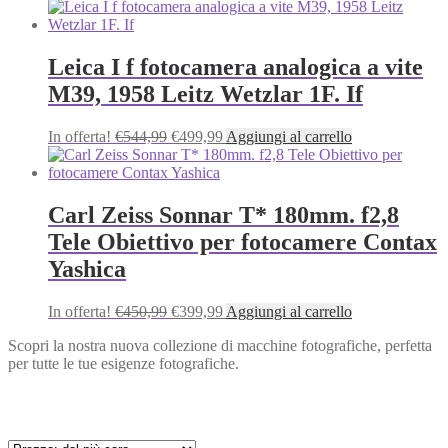
prezzo
prezzo
originale
attuale
era:
è:
€243,99.
€229,99.
Leica I f fotocamera analogica a vite
M39, 1958 Leitz Wetzlar 1F. If
Il
Il
In offerta!
€
544,99
€
499,99
Aggiungi al carrello
prezzo
prezzo
originale
attuale
era:
è:
€544,99.
€499,99.
Carl Zeiss Sonnar T* 180mm. f2,8
Tele Obiettivo per fotocamere Contax
Yashica
Il
Il
In offerta!
€
450,99
€
399,99
Aggiungi al carrello
prezzo
prezzo
Scopri la nostra nuova collezione di macchine fotografiche, perfetta
originale
attuale
per tutte le tue esigenze fotografiche.
era:
è:
€450,99.
€399,99.