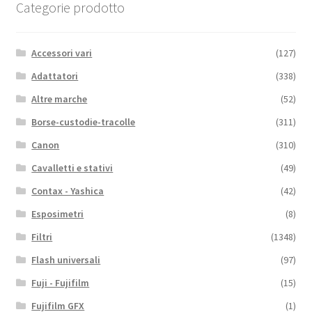
Categorie prodotto
Accessori vari
(127)
Adattatori
(338)
Altre marche
(52)
Borse-custodie-tracolle
(311)
Canon
(310)
Cavalletti e stativi
(49)
Contax - Yashica
(42)
Esposimetri
(8)
Filtri
(1348)
Flash universali
(97)
Fuji - Fujifilm
(15)
Fujifilm GFX
(1)