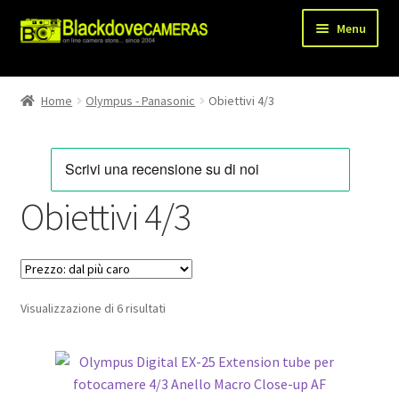
Vai
Vai
Menu
alla
al
navigazione
contenuto
Chi siamo
Home
Olympus - Panasonic
Obiettivi 4/3
Espandi
Shop
il
menu
Spedizioni
child
Obiettivi 4/3
Metodi di pagamento
Recesso
Prezzo:
Visualizzazione di 6 risultati
Privacy Policy
dal
più
Blog
caro