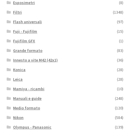
Esposimetri
(8)
Filtri
(1348)
Flash universali
(97)
Fuji - Fujifilm
(15)
Fujifilm GFX
(1)
Grande formato
(83)
Innesto a vite M42 (42x1)
(36)
Konica
(28)
Leica
(28)
Mamiya - ricambi
(10)
Manuali e guide
(248)
Medio formato
(120)
Nikon
(584)
Olympus - Panasonic
(139)