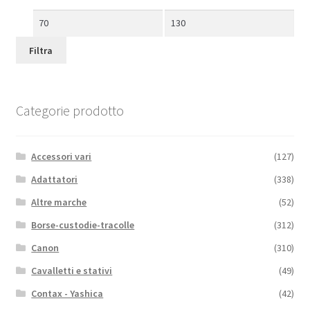
Prezzo
Prezzo
Min
Max
Filtra
Categorie prodotto
Accessori vari
(127)
Adattatori
(338)
Altre marche
(52)
Borse-custodie-tracolle
(312)
Canon
(310)
Cavalletti e stativi
(49)
Contax - Yashica
(42)