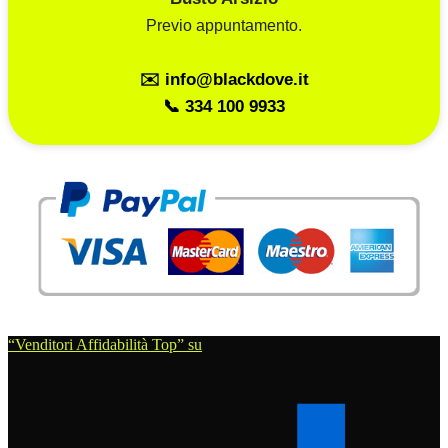
Previo appuntamento.
✉️ info@blackdove.it
📞 334 100 9933
“Venditori Affidabilità Top” su