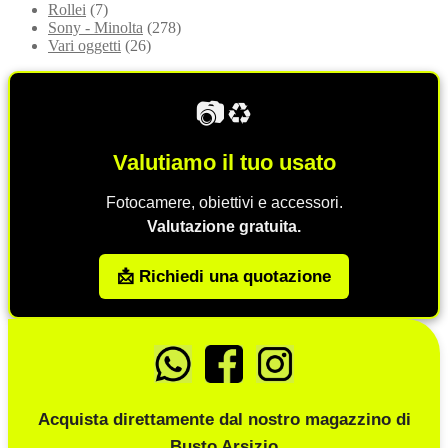
Rollei
(7)
Sony - Minolta
(278)
Vari oggetti
(26)
📷♻️
Valutiamo il tuo usato
Fotocamere, obiettivi e accessori.
Valutazione gratuita.
📩 Richiedi una quotazione
Acquista direttamente dal nostro magazzino di
Busto Arsizio