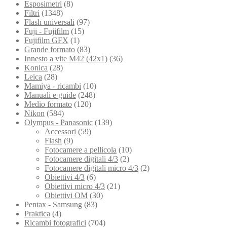
Esposimetri
(8)
Filtri
(1348)
Flash universali
(97)
Fuji - Fujifilm
(15)
Fujifilm GFX
(1)
Grande formato
(83)
Innesto a vite M42 (42x1)
(36)
Konica
(28)
Leica
(28)
Mamiya - ricambi
(10)
Manuali e guide
(248)
Medio formato
(120)
Nikon
(584)
Olympus - Panasonic
(139)
Accessori
(59)
Flash
(9)
Fotocamere a pellicola
(10)
Fotocamere digitali 4/3
(2)
Fotocamere digitali micro 4/3
(2)
Obiettivi 4/3
(6)
Obiettivi micro 4/3
(21)
Obiettivi OM
(30)
Pentax - Samsung
(83)
Praktica
(4)
Ricambi fotografici
(704)