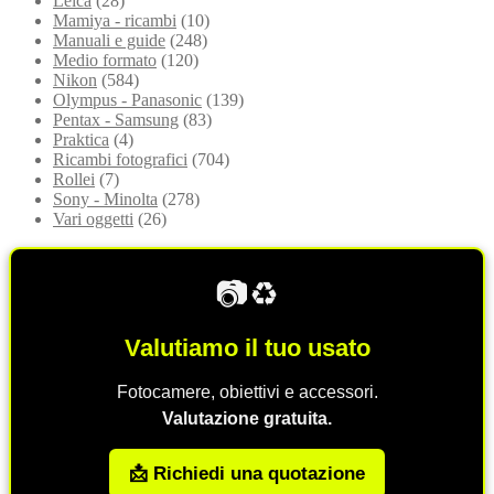
Leica
(28)
Mamiya - ricambi
(10)
Manuali e guide
(248)
Medio formato
(120)
Nikon
(584)
Olympus - Panasonic
(139)
Pentax - Samsung
(83)
Praktica
(4)
Ricambi fotografici
(704)
Rollei
(7)
Sony - Minolta
(278)
Vari oggetti
(26)
📷♻️
Valutiamo il tuo usato
Fotocamere, obiettivi e accessori.
Valutazione gratuita.
📩 Richiedi una quotazione