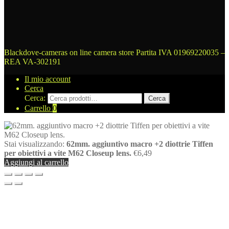
Blackdove-cameras on line camera store
Partita IVA 01969220035 –
REA VA-302191
Il mio account
Cerca
Cerca:
Cerca
Carrello
0
Stai visualizzando:
62mm. aggiuntivo macro +2 diottrie Tiffen
per obiettivi a vite M62 Closeup lens.
€
6,49
Aggiungi al carrello