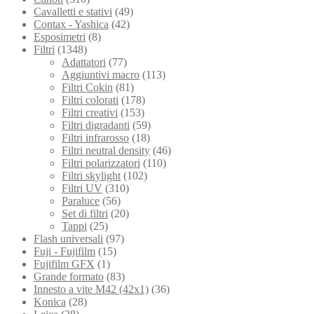
Cavalletti e stativi
(49)
Contax - Yashica
(42)
Esposimetri
(8)
Filtri
(1348)
Adattatori
(77)
Aggiuntivi macro
(113)
Filtri Cokin
(81)
Filtri colorati
(178)
Filtri creativi
(153)
Filtri digradanti
(59)
Filtri infrarosso
(18)
Filtri neutral density
(46)
Filtri polarizzatori
(110)
Filtri skylight
(102)
Filtri UV
(310)
Paraluce
(56)
Set di filtri
(20)
Tappi
(25)
Flash universali
(97)
Fuji - Fujifilm
(15)
Fujifilm GFX
(1)
Grande formato
(83)
Innesto a vite M42 (42x1)
(36)
Konica
(28)